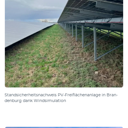
Stand­sicher­heits­nach­weis PV-Frei­fläch­en­an­lage in Bran­
den­burg dank Wind­sim­ula­tion