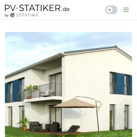
Zum Inhalt springen
pv-statiker.de by ESTATIKA
Ope