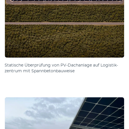
Sta­tische Über­prüfung von PV-Dach­an­lage auf Lo­gis­tik­
zen­trum mit Spann­be­ton­bau­weise