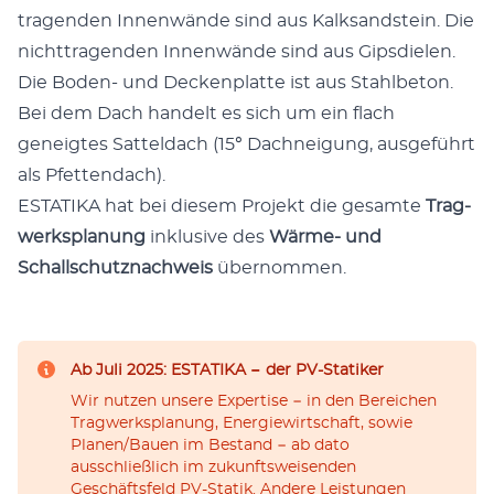
tra­gen­den Innen­wände sind aus Kalk­sand­stein. Die
nicht­tra­gen­den Innen­wände sind aus Gips­die­len.
Die Boden- und Deck­en­plat­te ist aus Stahlbe­ton.
Bei dem Dach han­delt es sich um ein flach
geneigtes Sat­tel­dach (15° Dachnei­gung, aus­ge­führt
als Pfet­ten­dach).
ESTATIKA hat bei diesem Pro­jekt die gesamte
Trag­
w­erk­s­pla­nung
inklu­sive des
Wärme- und
Schallschutz­nach­weis
über­nom­men.
Ab Juli 2025: ESTATIKA − der PV-Statiker
Wir nutzen unsere Expertise − in den Bereichen
Tragwerksplanung, Energiewirtschaft, sowie
Planen/Bauen im Bestand − ab dato
ausschließlich im zukunftsweisenden
Geschäftsfeld PV-Statik. Andere Leistungen