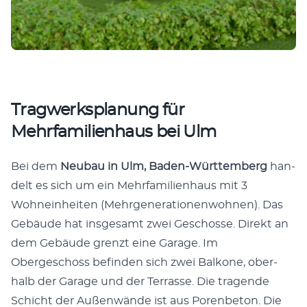
Tragwerksplanung für
Mehrfamilienhaus bei Ulm
Bei dem
Neubau in Ulm, Baden-Würt­tem­berg
han­
delt es sich um ein Mehrfam­i­lien­haus mit 3
Wohnein­heit­en (Mehrgen­er­a­tio­nen­wohnen). Das
Gebäude hat ins­ge­samt zwei Geschosse. Direkt an
dem Gebäude gren­zt eine Garage. Im
Obergeschoss befind­en sich zwei Balkone, ober­
halb der Garage und der Ter­rasse. Die tra­gende
Schicht der Außen­wände ist aus Poren­be­ton. Die