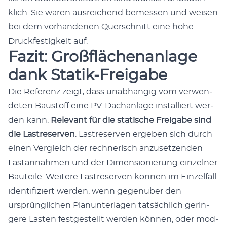
klich. Sie waren aus­re­ichend bemessen und weisen
bei dem vorhan­de­nen Quer­schnitt eine hohe
Druck­fes­tigkeit auf.
Fazit: Großflächenanlage
dank Statik-Freigabe
Die Ref­erenz zeigt, dass unab­hängig vom ver­wen­
de­ten Baustoff eine PV-Dachan­lage instal­liert wer­
den kann.
Rel­e­vant für die sta­tis­che Freiga­be sind
die Las­tre­ser­ven
. Las­tre­ser­ven ergeben sich durch
einen Ver­gle­ich der rech­ner­isch anzuset­zen­den
Las­tan­nah­men und der Dimen­sion­ierung einzel­ner
Bauteile. Weit­ere Las­tre­ser­ven kön­nen im Einzelfall
iden­ti­fiziert wer­den, wenn gegenüber den
ursprünglichen Pla­nun­ter­la­gen tat­säch­lich gerin­
gere Las­ten fest­gestellt wer­den kön­nen, oder mod­