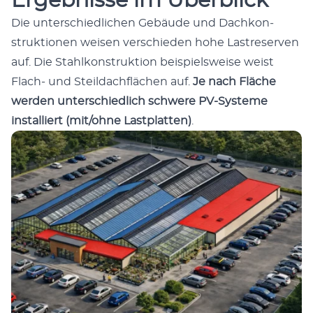
Ergebnisse im Überblick
Die unter­schiedlichen Gebäude und Dachkon­
struk­tio­nen weisen ver­schieden hohe Las­tre­ser­ven
auf. Die Stahlkon­struk­tion beispiel­sweise weist
Flach- und Steil­dachflächen auf.
Je nach Fläche
wer­den unter­schiedlich schwere PV-Sys­teme
instal­liert (mit/ohne Last­plat­ten)
.