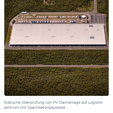
Sta­tische Über­prüfung von PV-Dach­an­lage auf Lo­gis­tik­
zen­trum mit Spann­be­ton­bau­weise