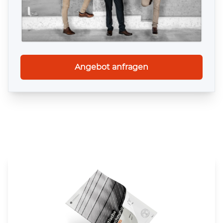
erre­ich­bar und kom­pe­tente Beant­wor­tung von
Fra­gen. Die Liefer­dauer der Berech­nun­gen ist e
fach unschlag­bar. ESTATIKA ist eine sehr gute
Wahl.
» Informationen zur Echtheit der Bewertungen
Angebot anfragen