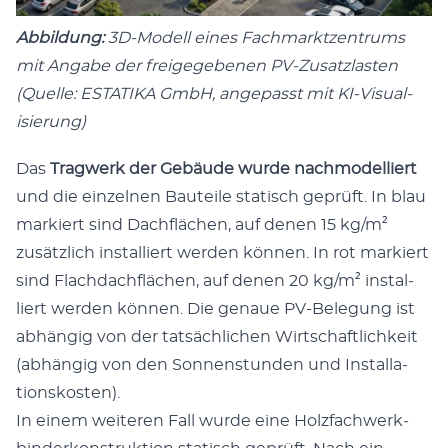
Abbil­dung:
3D-Mod­ell eines Fach­mark­tzen­trums
mit Angabe der freigegebe­nen PV-Zusat­zlas­ten
(Quelle: ESTATIKA GmbH, angepasst mit KI-Visu­al­
isierung)
Das
Trag­w­erk der Gebäude wurde nach­mod­el­liert
und die einzel­nen Bauteile sta­tisch geprüft. In blau
markiert sind Dachflächen, auf denen 15 kg/m²
zusät­zlich instal­liert wer­den kön­nen. In rot markiert
sind Flach­dachflächen, auf denen 20 kg/m² instal­
liert wer­den kön­nen. Die genaue PV-Bele­gung ist
abhängig von der tat­säch­lichen Wirtschaftlichkeit
(abhängig von den Son­nen­stun­den und Instal­la­
tion­skosten).
In einem weit­eren Fall wurde eine Holz­fach­w­erk­