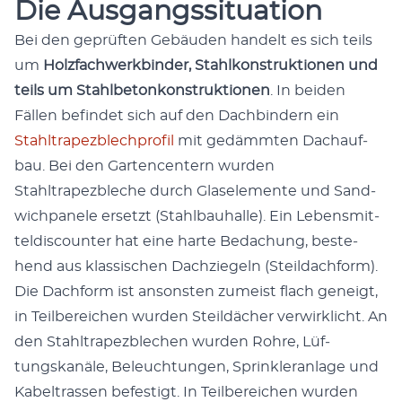
Die Ausgangssituation
Bei den geprüften Gebäu­den han­delt es sich teils
um
Holz­fach­w­erk­binder, Stahlkon­struk­tio­nen und
teils um Stahlbe­tonkon­struk­tio­nen
. In bei­den
Fällen befind­et sich auf den Dachbindern ein
Stahltrapezblech­pro­fil
mit gedämmten Dachauf­
bau. Bei den Gar­ten­cen­tern wur­den
Stahltrapezbleche durch Glase­le­mente und Sand­
wich­pan­ele erset­zt (Stahlbauhalle). Ein Lebens­mit­
teld­is­counter hat eine harte Bedachung, beste­
hend aus klas­sis­chen Dachziegeln (Steil­dachform).
Die Dachform ist anson­sten zumeist flach geneigt,
in Teil­bere­ichen wur­den Steildäch­er ver­wirk­licht. An
den Stahltrapezblechen wur­den Rohre, Lüf­
tungskanäle, Beleuch­tun­gen, Sprin­kler­an­lage und
Kabel­trassen befes­tigt. In Teil­bere­ichen wur­den