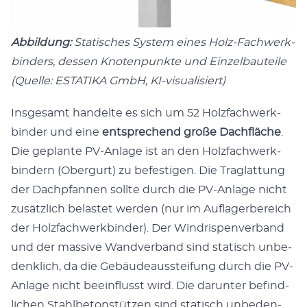
Abbil­dung:
Sta­tis­ches Sys­tem eines Holz-Fach­w­erk­
binders, dessen Knoten­punk­te und Einzel­bauteile
(Quelle: ESTATIKA GmbH, KI-visu­al­isiert)
Ins­ge­samt han­delte es sich um 52 Holz­fach­w­erk­
binder und eine
entsprechend große Dachfläche
.
Die geplante PV-Anlage ist an den Holz­fach­w­erk­
bindern (Ober­gurt) zu befes­ti­gen. Die Traglat­tung
der Dach­p­fan­nen sollte durch die PV-Anlage nicht
zusät­zlich belastet wer­den (nur im Auflager­bere­ich
der Holz­fach­w­erk­binder). Der Win­drispen­ver­band
und der mas­sive Wand­ver­band sind sta­tisch unbe­
den­klich, da die Gebäudeausstei­fung durch die PV-
Anlage nicht bee­in­flusst wird. Die darunter befind­
lichen Stahlbe­ton­stützen sind sta­tisch unbe­den­