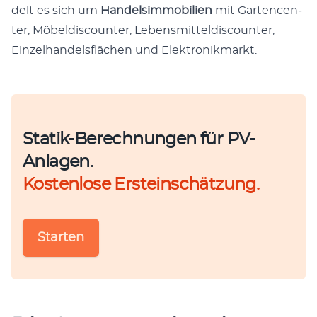
delt es sich um
Han­del­sim­mo­bilien
mit Gar­ten­cen­
ter, Möbeld­is­counter, Lebens­mit­teld­is­counter,
Einzel­han­dels­flächen und Elek­tron­ikmarkt.
Statik-Berechnungen für PV-
Anlagen.
Kostenlose Ersteinschätzung.
Starten