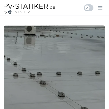
Zum Inhalt springen
pv-statiker.de by ESTATIKA
Ope