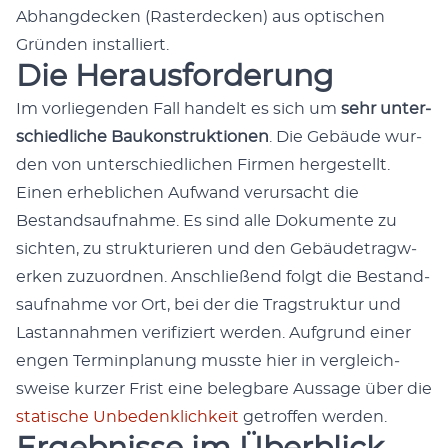
Abhangdeck­en (Ras­ter­deck­en) aus optis­chen
Grün­den instal­liert.
Die Herausforderung
Im vor­liegen­den Fall han­delt es sich um
sehr unter­
schiedliche Baukon­struk­tio­nen
. Die Gebäude wur­
den von unter­schiedlichen Fir­men hergestellt.
Einen erhe­blichen Aufwand verur­sacht die
Bestand­sauf­nahme. Es sind alle Doku­mente zu
sicht­en, zu struk­turi­eren und den Gebäude­trag­w­
erken zuzuord­nen. Anschließend fol­gt die Bestand­
sauf­nahme vor Ort, bei der die Tragstruk­tur und
Las­tan­nah­men ver­i­fiziert wer­den. Auf­grund ein­er
engen Ter­min­pla­nung musste hier in ver­gle­ich­
sweise kurz­er Frist eine beleg­bare Aus­sage über die
sta­tis­che Unbe­den­klichkeit
getrof­fen wer­den.