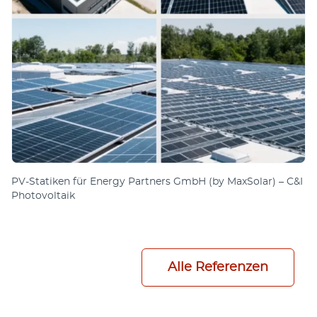
PV-Sta­tiken für Energy Part­ners GmbH (by Max­Solar) – C&I
Photo­vol­taik
Alle Referenzen