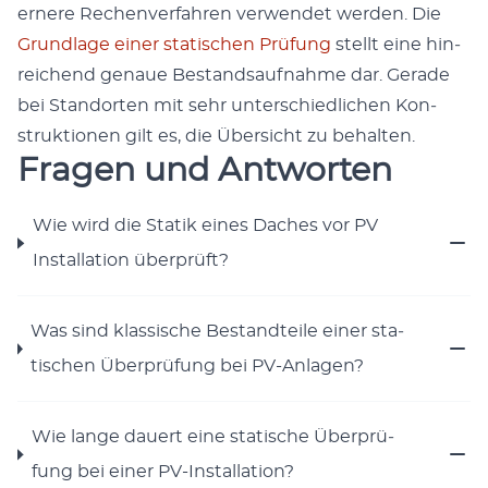
ernere Rechen­ver­fahren ver­wen­det wer­den. Die
Grund­lage ein­er sta­tis­chen Prü­fung
stellt eine hin­
re­ichend genaue Bestand­sauf­nahme dar. Ger­ade
bei Stan­dorten mit sehr unter­schiedlichen Kon­
struk­tio­nen gilt es, die Über­sicht zu behal­ten.
Fragen und Antworten
Wie wird die Sta­tik eines Daches vor PV
Instal­la­tion über­prüft?
Was sind klas­sis­che Bestandteile ein­er sta­
tis­chen Über­prü­fung bei PV-Anla­gen?
Wie lange dauert eine sta­tis­che Über­prü­
fung bei ein­er PV-Instal­la­tion?