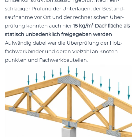
binderkon­struk­tion sta­tisch geprüft. Nach ein­
schlägiger Prü­fung der Unter­la­gen, der Bestand­
sauf­nahme vor Ort und der rech­ner­ischen Über­
prü­fung kon­nten auch hier
15 kg/m² Dachfläche als
sta­tisch unbe­den­klich freigegeben wer­den
.
Aufwändig dabei war die Über­prü­fung der Holz­
fach­w­erk­binder und deren Vielzahl an Knoten­
punk­ten und Fach­w­erk­bauteilen.