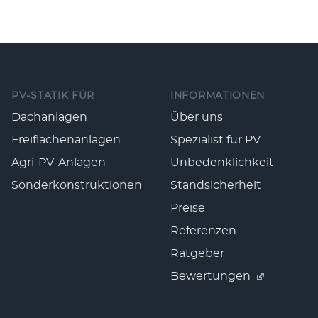
Fußzeile
PV-STATIK FÜR
INFORMATIONEN
Dachanlagen
Über uns
Freiflächenanlagen
Spezialist für PV
Agri-PV-Anlagen
Unbedenklichkeit
Sonderkonstruktionen
Standsicherheit
Preise
Referenzen
Ratgeber
Bewertungen