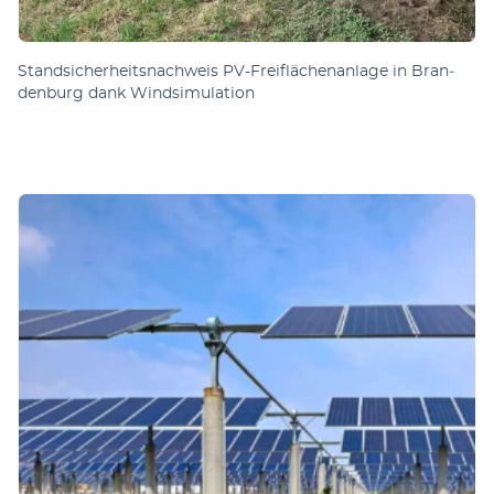
Stand­sicher­heits­nach­weis PV-Frei­fläch­en­an­lage in Bran­
den­burg dank Wind­sim­ula­tion