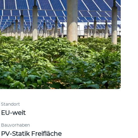
Standort
EU-weit
Bauvorhaben
PV-Statik Freifläche