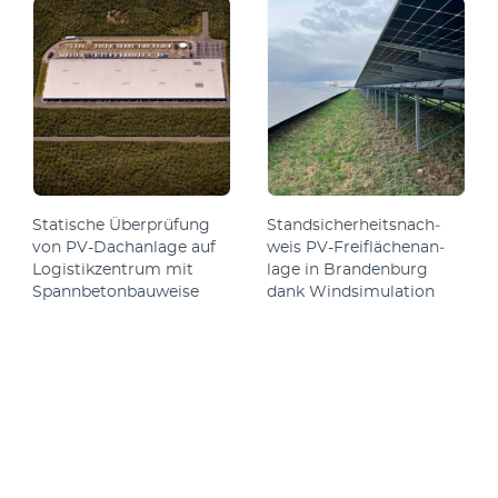
Sta­tische Über­prüfung
Stand­sicher­heits­nach­
von PV-Dach­an­lage auf
weis PV-Frei­fläch­en­an­
Lo­gis­tik­zen­trum mit
lage in Bran­den­burg
Spann­be­ton­bau­weise
dank Wind­sim­ula­tion