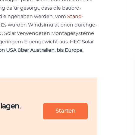
ng dafür gesorgt, dass die bauord­
 einge­hal­ten wer­den. Vom
Stand­
s wur­den Wind­sim­u­la­tio­nen durchge­
C Solar ver­wen­de­ten Mon­tagesys­teme
d geringem Eigengewicht aus. HEC Solar
von USA über Aus­tralien, bis Europa,
lagen.
Starten