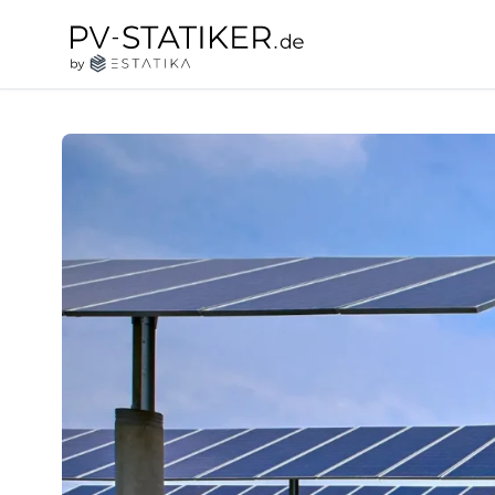
Zum Inhalt springen
pv-statiker.de by ESTATIKA