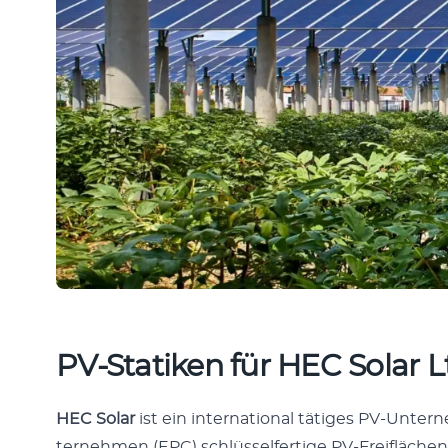
PV-Sta­tiken für HEC Solar
HEC Solar
ist ein inter­na­tion­al tätiges PV-Unter
ternehmen (EPC) schlüs­selfer­tige PV-Frei­flächena