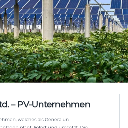
 Ltd. – PV-Unternehmen
nehmen, welch­es als Gen­er­alun­
n­la­gen plant, liefert und umset­zt. Die