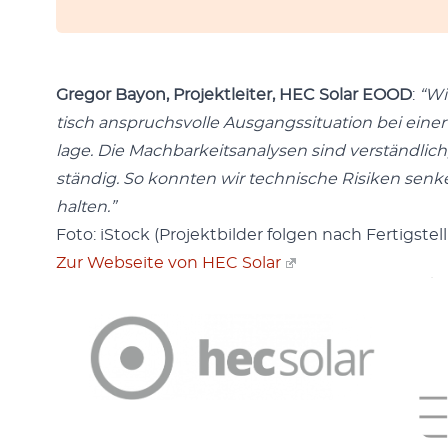
Gre­gor Bay­on, Pro­jek­tleit­er, HEC Solar EOOD
:
“Wi
tisch anspruchsvolle Aus­gangssi­t­u­a­tion bei ein
lage. Die Mach­barkeit­s­analy­sen sind ver­ständlich
ständig. So kon­nten wir tech­nis­che Risiken senk
hal­ten.”
Foto: iStock (Pro­jek­t­bilder fol­gen nach Fer­tig­ste
Zur Web­seite von HEC Solar