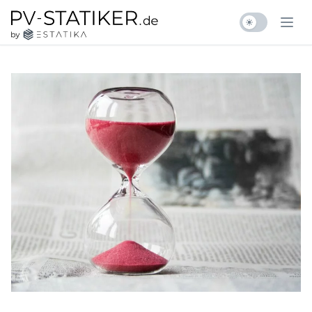
Zum Inhalt springen
pv-statiker.de by ESTATIKA
Ope