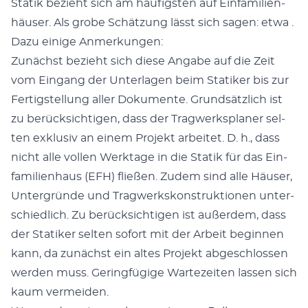
Sta­tik bezieht sich am häu­fig­sten auf Ein­fam­i­lien­
häuser. Als grobe Schätzung lässt sich sagen: etwa .
Dazu einige Anmerkun­gen:
Zunächst bezieht sich diese Angabe auf die Zeit
vom Ein­gang der Unter­la­gen beim Sta­tik­er bis zur
Fer­tig­stel­lung aller Doku­mente. Grund­sät­zlich ist
zu berück­sichti­gen, dass der Trag­w­erk­s­plan­er sel­
ten exk­lu­siv an einem Pro­jekt arbeit­et. D. h., dass
nicht alle vollen Werk­tage in die Sta­tik für das Ein­
fam­i­lien­haus (EFH) fließen. Zudem sind alle Häuser,
Unter­gründe und Trag­w­erk­skon­struk­tio­nen unter­
schiedlich. Zu berück­sichti­gen ist außer­dem, dass
der Sta­tik­er sel­ten sofort mit der Arbeit begin­nen
kann, da zunächst ein altes Pro­jekt abgeschlossen
wer­den muss. Ger­ingfügige Wartezeit­en lassen sich
kaum ver­mei­den.