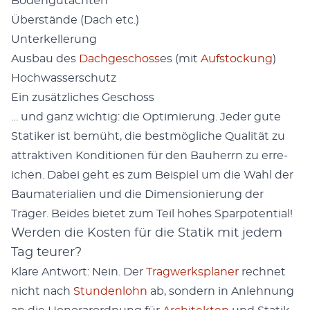
Bodengutacht­en
Über­stände (Dach etc.)
Unterkellerung
Aus­bau des
Dachgeschoss
es (mit
Auf­s­tock­ung
)
Hochwasser­schutz
Ein zusät­zlich­es Geschoss
… und ganz wichtig: die Opti­mierung. Jed­er gute
Sta­tik­er ist bemüht, die best­mögliche Qual­ität zu
attrak­tiv­en Kon­di­tio­nen für den Bauher­rn zu erre­
ichen. Dabei geht es zum Beispiel um die Wahl der
Bau­ma­te­ri­alien und die Dimen­sion­ierung der
Träger. Bei­des bietet zum Teil hohes Spar­po­ten­tial!
Werden die Kosten für die Statik mit jedem
Tag teurer?
Klare Antwort: Nein. Der
Trag­w­erk­s­plan­er
rech­net
nicht nach
Stun­den­lohn
ab, son­dern in Anlehnung