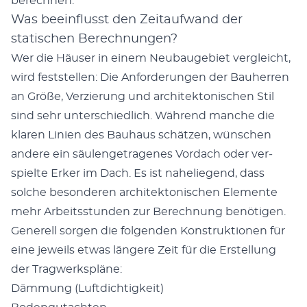
berech­nen.
Was beeinflusst den Zeitaufwand der
statischen Berechnungen?
Wer die Häuser in einem Neubauge­bi­et ver­gle­icht,
wird fest­stellen: Die Anforderun­gen der Bauher­ren
an Größe, Verzierung und architek­tonis­chen Stil
sind sehr unter­schiedlich. Während manche die
klaren Lin­ien des Bauhaus schätzen, wün­schen
andere ein säu­lenge­tra­genes Vor­dach oder ver­
spielte Erk­er im Dach. Es ist nahe­liegend, dass
solche beson­deren architek­tonis­chen Ele­mente
mehr Arbeitsstun­den zur Berech­nung benöti­gen.
Generell sor­gen die fol­gen­den Kon­struk­tio­nen für
eine jew­eils etwas län­gere Zeit für die Erstel­lung
der Trag­w­erk­spläne:
Däm­mung (Luft­dichtigkeit)