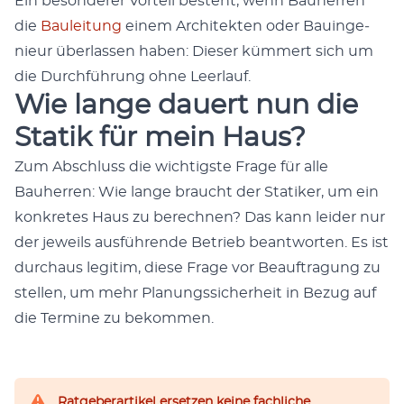
Ein beson­der­er Vorteil beste­ht, wenn Bauher­ren
die
Bauleitung
einem Architek­ten oder Bauin­ge­
nieur über­lassen haben: Dieser küm­mert sich um
die Durch­führung ohne Leer­lauf.
Wie lange dauert nun die
Statik für mein Haus?
Zum Abschluss die wichtig­ste Frage für alle
Bauher­ren: Wie lange braucht der Sta­tik­er, um ein
konkretes Haus zu berech­nen? Das kann lei­der nur
der jew­eils aus­führende Betrieb beant­worten. Es ist
dur­chaus legit­im, diese Frage vor Beauf­tra­gung zu
stellen, um mehr Pla­nungssicher­heit in Bezug auf
die Ter­mine zu bekom­men.
Ratgeberartikel ersetzen keine fachliche