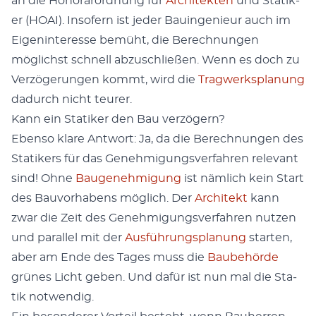
an die Hon­o­rarord­nung für
Architek­ten
und Sta­tik­
er (HOAI). Insofern ist jed­er Bauin­ge­nieur auch im
Eigen­in­ter­esse bemüht, die Berech­nun­gen
möglichst schnell abzuschließen. Wenn es doch zu
Verzögerun­gen kommt, wird die
Trag­w­erk­s­pla­nung
dadurch nicht teur­er.
Kann ein Statiker den Bau verzögern?
Eben­so klare Antwort: Ja, da die Berech­nun­gen des
Sta­tik­ers für das Genehmi­gungsver­fahren rel­e­vant
sind! Ohne
Bau­genehmi­gung
ist näm­lich kein Start
des Bau­vorhabens möglich. Der
Architekt
kann
zwar die Zeit des Genehmi­gungsver­fahren nutzen
und par­al­lel mit der
Aus­führungs­pla­nung
starten,
aber am Ende des Tages muss die
Baube­hörde
grünes Licht geben. Und dafür ist nun mal die Sta­
tik notwendig.