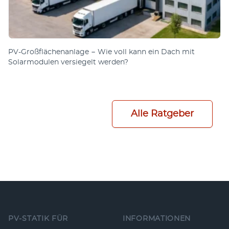
PV-Großflächenanlage − Wie voll kann ein Dach mit
Solarmodulen versiegelt werden?
Alle Ratgeber
Fußzeile
PV-STATIK FÜR
INFORMATIONEN