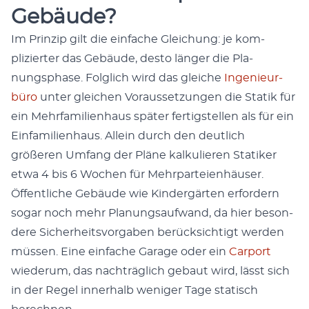
Gebäude?
Im Prinzip gilt die ein­fache Gle­ichung: je kom­
pliziert­er das Gebäude, desto länger die Pla­
nungsphase. Fol­glich wird das gle­iche
Inge­nieur­
büro
unter gle­ichen Voraus­set­zun­gen die Sta­tik für
ein Mehrfam­i­lien­haus später fer­tig­stellen als für ein
Ein­fam­i­lien­haus. Allein durch den deut­lich
größeren Umfang der Pläne kalkulieren Sta­tik­er
etwa 4 bis 6 Wochen für Mehrparteien­häuser.
Öffentliche Gebäude wie Kindergärten erfordern
sog­ar noch mehr Pla­nungsaufwand, da hier beson­
dere Sicher­heitsvor­gaben berück­sichtigt wer­den
müssen. Eine ein­fache Garage oder ein
Car­port
wiederum, das nachträglich gebaut wird, lässt sich
in der Regel inner­halb weniger Tage sta­tisch