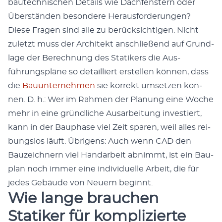
bautech­nis­chen Details wie Dachfen­stern oder
Über­stän­den beson­dere Her­aus­forderun­gen?
Diese Fra­gen sind alle zu berück­sichti­gen. Nicht
zulet­zt muss der Architekt anschließend auf Grund­
lage der Berech­nung des Sta­tik­ers die Aus­
führungspläne so detail­liert erstellen kön­nen, dass
die
Bau­un­ternehmen
sie kor­rekt umset­zen kön­
nen. D. h.: Wer im Rah­men der Pla­nung eine Woche
mehr in eine gründliche Ausar­beitung investiert,
kann in der Bauphase viel Zeit sparen, weil alles rei­
bungs­los läuft. Übri­gens: Auch wenn CAD den
Bauze­ich­n­ern viel Han­dar­beit abn­immt, ist ein Bau­
plan noch immer eine indi­vidu­elle Arbeit, die für
jedes Gebäude von Neuem begin­nt.
Wie lange brauchen
Statiker für komplizierte