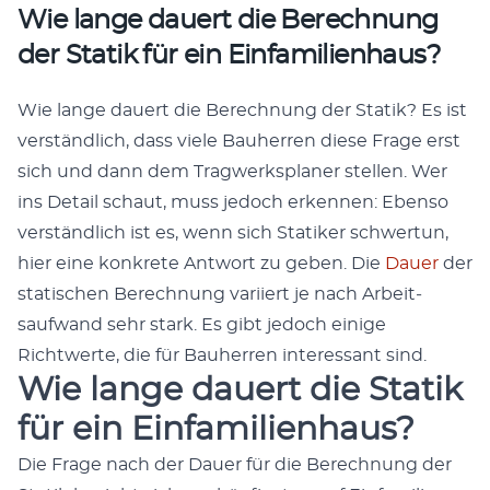
Wie lange dauert die Berechnung
der Statik für ein Einfamilienhaus?
Wie lange dauert die Berech­nung der Sta­tik? Es ist
ver­ständlich, dass viele Bauher­ren diese Frage erst
sich und dann dem Trag­w­erk­s­plan­er stellen. Wer
ins Detail schaut, muss jedoch erken­nen: Eben­so
ver­ständlich ist es, wenn sich Sta­tik­er schw­er­tun,
hier eine konkrete Antwort zu geben. Die
Dauer
der
sta­tis­chen Berech­nung vari­iert je nach Arbeit­
saufwand sehr stark. Es gibt jedoch einige
Richtwerte, die für Bauher­ren inter­es­sant sind.
Wie lange dauert die Statik
für ein Einfamilienhaus?
Die Frage nach der Dauer für die Berech­nung der