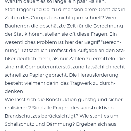
Warum dauert es so lange, ein paar Balken,
Stahlträger und Co. zu dimen­sion­ieren? Geht das in
Zeit­en des Com­put­ers nicht ganz schnell? Wenn
Bauher­ren die geschätzte Zeit für die Berech­nung
der Sta­tik hören, stellen sie oft diese Fra­gen. Ein
wesentlich­es Prob­lem ist hier der Begriff “Berech­
nung”. Tat­säch­lich umfasst die Auf­gabe an den Sta­
tik­er deut­lich mehr, als nur Zahlen zu ermit­teln. Die
sind mit Com­puterun­ter­stützung tat­säch­lich recht
schnell zu Papi­er gebracht. Die Her­aus­forderung
beste­ht vielmehr darin, das Trag­w­erk zu durch­
denken.
Wie lässt sich die Kon­struk­tion gün­stig und sich­er
real­isieren? Sind alle Fra­gen des kon­struk­tiv­en
Brand­schutzes berück­sichtigt? Wie ste­ht es um
Schallschutz und Däm­mung? Ergeben sich aus