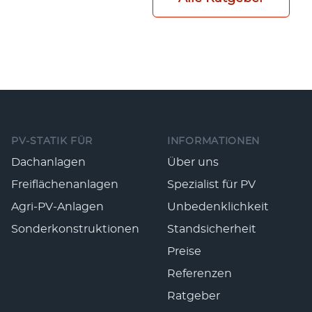
Fußzeile
PV-STATIK FÜR
INFORMATIONEN
Dachanlagen
Über uns
Freiflächenanlagen
Spezialist für PV
Agri-PV-Anlagen
Unbedenklichkeit
Sonderkonstruktionen
Standsicherheit
Preise
Referenzen
Ratgeber