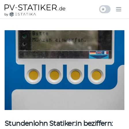
Zum Inhalt springen
pv-statiker.de by ESTATIKA
Ope
Stundenlohn Statiker:in beziffern: