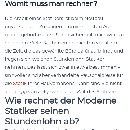
Womit muss man rechnen?
Die Arbeit eines Sta­tik­ers ist beim Neubau
unverzicht­bar. Zu seinen promi­nen­testen Auf­
gaben gehört es, den Stand­sicher­heit­snach­weis zu
erbrin­gen. Viele Bauher­ren betra­cht­en vor allem
die Zeit, die das gewählte Büro dafür auf­bringt und
fra­gen sich, welchen Stun­den­lohn Sta­tik­er
nehmen. Das lässt sich zwar in etwa bes­tim­men –
sin­nvoller sind aber ver­han­delte Pauschal­preise für
die
Sta­tik
Ihres Bau­vorhabens. Dann sind Sie nicht
abhängig von aufgewen­de­ten Zeit des Sta­tik­ers.
Wie rechnet der
Moderne
Statiker
seinen
Stundenlohn ab?