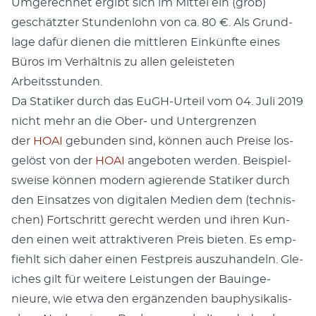
Umgerech­net ergibt sich im Mit­tel ein (grob)
geschätzter Stun­den­lohn von ca. 80 €. Als Grund­
lage dafür dienen die mit­tleren Einkün­fte eines
Büros im Ver­hält­nis zu allen geleis­teten
Arbeitsstun­den.
Da Sta­tik­er durch das EuGH-Urteil vom 04. Juli 2019
nicht mehr an die Ober- und Unter­gren­zen
der
HOAI
gebun­den sind, kön­nen auch Preise los­
gelöst von der
HOAI
ange­boten wer­den. Beispiel­
sweise kön­nen mod­ern agierende Sta­tik­er durch
den Ein­satzes von dig­i­tal­en Medi­en dem (tech­nis­
chen) Fortschritt gerecht wer­den und ihren Kun­
den einen weit attrak­tiv­eren Preis bieten. Es emp­
fiehlt sich daher einen Fest­preis auszuhan­deln. Gle­
ich­es gilt für weit­ere Leis­tun­gen der Bauin­ge­
nieure, wie etwa den ergänzen­den bau­physikalis­