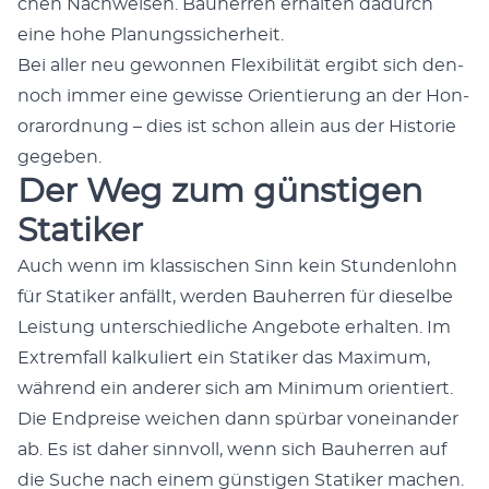
chen Nach­weisen. Bauher­ren erhal­ten dadurch
eine hohe Pla­nungssicher­heit.
Bei aller neu gewon­nen Flex­i­bil­ität ergibt sich den­
noch immer eine gewisse Ori­en­tierung an der Hon­
o­rarord­nung – dies ist schon allein aus der His­to­rie
gegeben.
Der Weg zum günstigen
Statiker
Auch wenn im klas­sis­chen Sinn kein Stun­den­lohn
für Sta­tik­er anfällt, wer­den Bauher­ren für dieselbe
Leis­tung unter­schiedliche Ange­bote erhal­ten. Im
Extrem­fall kalkuliert ein Sta­tik­er das Max­i­mum,
während ein ander­er sich am Min­i­mum ori­en­tiert.
Die End­preise weichen dann spür­bar voneinan­der
ab. Es ist daher sin­nvoll, wenn sich Bauher­ren auf
die Suche nach einem gün­sti­gen Sta­tik­er machen.