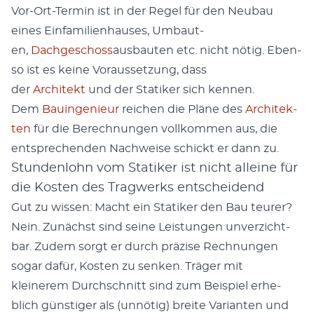
Vor-Ort-Ter­min ist in der Regel für den Neubau
eines Ein­fam­i­lien­haus­es, Umbaut­
en,
Dachgeschoss
aus­baut­en etc. nicht nötig. Eben­
so ist es keine Voraus­set­zung, dass
der
Architekt
und der Sta­tik­er sich ken­nen.
Dem
Bauin­ge­nieur
reichen die Pläne des
Architek­
ten
für die Berech­nun­gen vol­lkom­men aus, die
entsprechen­den Nach­weise schickt er dann zu.
Stundenlohn vom Statiker ist nicht alleine für
die Kosten des Tragwerks entscheidend
Gut zu wis­sen: Macht ein Sta­tik­er den Bau teur­er?
Nein. Zunächst sind seine Leis­tun­gen unverzicht­
bar. Zudem sorgt er durch präzise Rech­nun­gen
sog­ar dafür, Kosten zu senken. Träger mit
kleinerem Durch­schnitt sind zum Beispiel erhe­
blich gün­stiger als (unnötig) bre­ite Vari­anten und