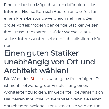
Eine der besten Möglichkeit­en dafür bietet das
Inter­net. Hier soll­ten sich Bauher­ren die Zeit für
einen Preis-Leis­tungs-Ver­gle­ich nehmen. Der
große Vorteil: Mod­ern denk­ende Sta­tik­er weisen
ihre Preise trans­par­ent auf der Web­seite aus,
sodass Inter­essen­ten sehr ein­fach kalkulieren kön­
nen.
Einen guten Statiker
unabhängig von Ort und
Architekt wählen!
Die Wahl des
Sta­tik­ers
kann ganz frei erfol­gen! Es
ist nicht notwendig, der Empfehlung eines
Architek­ten zu fol­gen. Im Gegen­teil bewahren sich
Bauher­ren Ihre volle Sou­veränität, wenn sie selb­st
entschei­den, welche Dien­stleis­ter Sie wählen. Ein