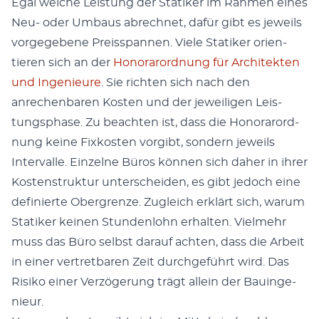
Egal welche Leis­tung der Sta­tik­er im Rah­men eines
Neu- oder Umbaus abrech­net, dafür gibt es jew­eils
vorgegebene Preiss­pan­nen. Viele Sta­tik­er ori­en­
tieren sich an der
Hon­o­rarord­nung für Architek­ten
und Inge­nieure
. Sie richt­en sich nach den
anrechen­baren Kosten und der jew­eili­gen Leis­
tungsphase. Zu beacht­en ist, dass die Hon­o­rarord­
nung keine Fixkosten vorgibt, son­dern jew­eils
Inter­valle. Einzelne Büros kön­nen sich daher in ihrer
Kosten­struk­tur unter­schei­den, es gibt jedoch eine
definierte Ober­gren­ze. Zugle­ich erk­lärt sich, warum
Sta­tik­er keinen Stun­den­lohn erhal­ten. Vielmehr
muss das Büro selb­st darauf acht­en, dass die Arbeit
in ein­er vertret­baren Zeit durchge­führt wird. Das
Risiko ein­er Verzögerung trägt allein der Bauin­ge­
nieur.