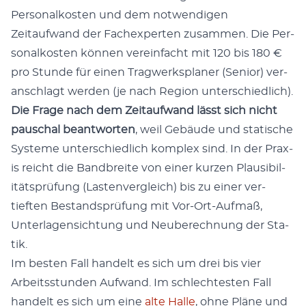
Per­son­alkosten und dem notwendi­gen
Zeitaufwand der Fach­ex­perten zusam­men. Die Per­
son­alkosten kön­nen vere­in­facht mit 120 bis 180 €
pro Stunde für einen Trag­w­erk­s­plan­er (Senior) ver­
an­schlagt wer­den (je nach Region unter­schiedlich).
Die Frage nach dem Zeitaufwand lässt sich nicht
pauschal beant­worten
, weil Gebäude und sta­tis­che
Sys­teme unter­schiedlich kom­plex sind. In der Prax­
is reicht die Band­bre­ite von ein­er kurzen Plau­si­bil­
ität­sprü­fung (Las­ten­ver­gle­ich) bis zu ein­er ver­
tieften Bestand­sprü­fung mit Vor-Ort-Auf­maß,
Unter­la­gen­sich­tung und Neu­berech­nung der Sta­
tik.
Im besten Fall han­delt es sich um drei bis vier
Arbeitsstun­den Aufwand. Im schlecht­esten Fall
han­delt es sich um eine
alte Halle
, ohne Pläne und