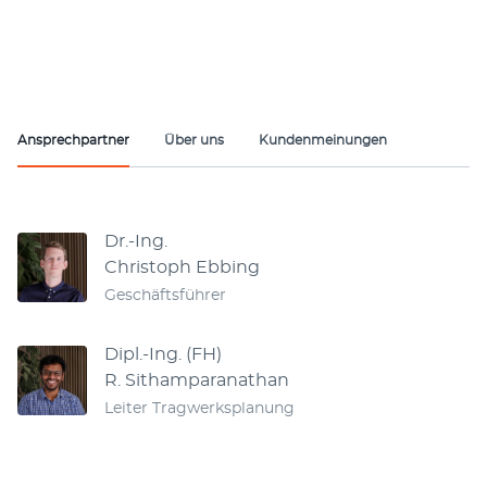
Ansprechpartner
Über uns
Kundenmeinungen
Ansprechpartner
Dr.-Ing.
Christoph Ebbing
Geschäftsführer
Dipl.-Ing. (FH)
R. Sithamparanathan
Leiter Tragwerksplanung
Tragwerksplanung für Ihre PV-Anlage
4,80 von 5 Sternen