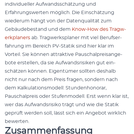
indi­vidu­eller Aufwandss­chätzung und
Erfahrungswerten möglich. Die Ein­schätzung
wiederum hängt von der Daten­qual­ität zum
Gebäudebe­stand und dem
Know-How des Trag­w­
erk­plan­ers
ab. Trag­w­erk­s­plan­er mit viel Beruf­ser­
fahrung im Bere­ich PV-Sta­tik sind hier klar im
Vorteil. Sie kön­nen attrak­tive Pauschal­preisange­
bote erstellen, da sie Aufwand­srisiken gut ein­
schätzen kön­nen. Eigen­tümer soll­ten deshalb
nicht nur nach dem Preis fra­gen, son­dern nach
dem Kalku­la­tion­s­mod­ell: Stun­den­hono­rar,
Pauschal­preis oder Stufen­mod­ell. Erst wenn klar ist,
wer das Aufwand­srisiko trägt und wie die Sta­tik
geprüft wer­den soll, lässt sich ein Ange­bot wirk­lich
bew­erten.
Zusammenfassung