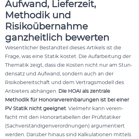
Aufwand, Lieferzeit,
Methodik und
Risikoübernahme
ganzheitlich bewerten
Wesentlich­er Bestandteil dieses Artikels ist die
Frage, was eine Sta­tik kostet. Die Aufar­beitung der
The­matik zeigt, dass die Kosten nicht nur am Stun­
den­satz und Aufwand, son­dern auch an der
Risikobere­itschaft und dem Ver­tragsmod­ell des
Anbi­eters abhän­gen.
Die HOAI als zen­trale
Methodik für Hon­o­rarvere­in­barun­gen ist bei ein­er
PV Sta­tik nicht geeignet
. Vielmehr kann vere­in­
facht mit den Hon­o­rarta­bellen der Prüf­s­ta­tik­er
(Sachver­ständi­gen­verord­nun­gen) argu­men­tiert
wer­den. Darüber hin­aus sind Kalku­la­tio­nen mit­tels