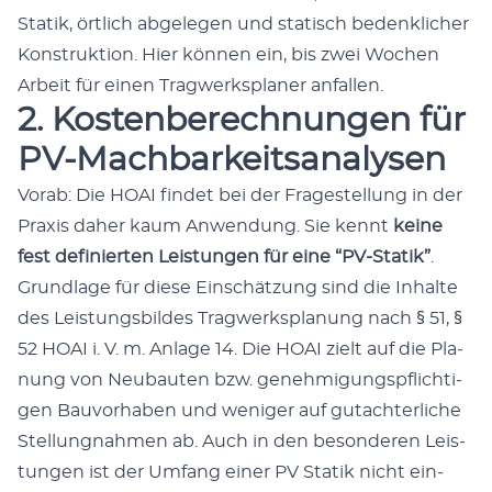
Sta­tik, örtlich abgele­gen und sta­tisch beden­klich­er
Kon­struk­tion. Hier kön­nen ein, bis zwei Wochen
Arbeit für einen Trag­w­erk­s­plan­er anfall­en.
2. Kostenberechnungen für
PV-Machbarkeitsanalysen
Vor­ab: Die HOAI find­et bei der Fragestel­lung in der
Prax­is daher kaum Anwen­dung. Sie ken­nt
keine
fest definierten Leis­tun­gen für eine “PV-Sta­tik”
.
Grund­lage für diese Ein­schätzung sind die Inhalte
des Leis­tungs­bildes Trag­w­erk­s­pla­nung nach § 51, §
52 HOAI i. V. m. Anlage 14. Die HOAI zielt auf die Pla­
nung von Neubaut­en bzw. genehmi­gungspflichti­
gen Bau­vorhaben und weniger auf gutachter­liche
Stel­lung­nah­men ab. Auch in den beson­deren Leis­
tun­gen ist der Umfang ein­er PV Sta­tik nicht ein­