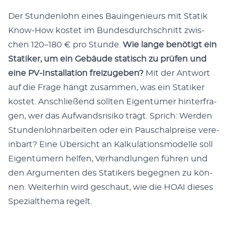
Der Stun­den­lohn eines Bauin­ge­nieurs mit Sta­tik
Know-How kostet im Bun­des­durch­schnitt zwis­
chen 120–180 € pro Stunde.
Wie lange benötigt ein
Sta­tik­er, um ein Gebäude sta­tisch zu prüfen und
eine PV-Instal­la­tion freizugeben?
Mit der Antwort
auf die Frage hängt zusam­men, was ein Sta­tik­er
kostet. Anschließend soll­ten Eigen­tümer hin­ter­fra­
gen, wer das Aufwand­srisiko trägt. Sprich: Wer­den
Stun­den­lohnar­beit­en oder ein Pauschal­preise vere­
in­bart? Eine Über­sicht an Kalku­la­tion­s­mod­elle soll
Eigen­tümern helfen, Ver­hand­lun­gen führen und
den Argu­menten des Sta­tik­ers begeg­nen zu kön­
nen. Weit­er­hin wird geschaut, wie die HOAI dieses
Spezialthe­ma regelt.