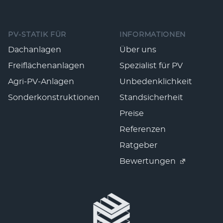
Fußzeile
PV-STATIK FÜR
INFORMATIONEN
Dachanlagen
Über uns
Freiflächenanlagen
Spezialist für PV
Agri-PV-Anlagen
Unbedenklichkeit
Sonderkonstruktionen
Standsicherheit
Preise
Referenzen
Ratgeber
Bewertungen