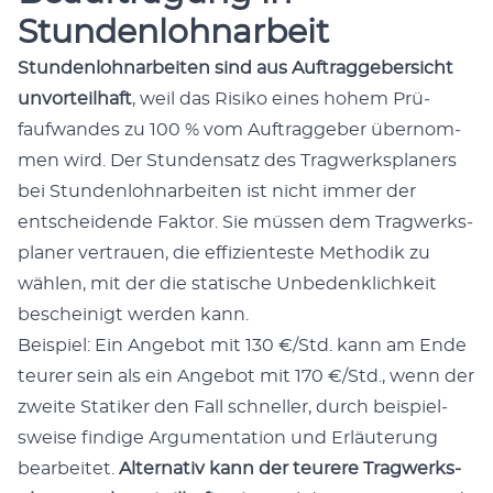
Stundenlohnarbeit
Stun­den­lohnar­beit­en sind aus Auf­tragge­ber­sicht
unvorteil­haft
, weil das Risiko eines hohem Prü­
faufwan­des zu 100 % vom Auf­tragge­ber über­nom­
men wird. Der Stun­den­satz des Trag­w­erk­s­plan­ers
bei Stun­den­lohnar­beit­en ist nicht immer der
entschei­dende Fak­tor. Sie müssen dem Trag­w­erk­s­
plan­er ver­trauen, die effizien­teste Methodik zu
wählen, mit der die sta­tis­che Unbe­den­klichkeit
bescheinigt wer­den kann.
Beispiel: Ein Ange­bot mit 130 €/Std. kann am Ende
teur­er sein als ein Ange­bot mit 170 €/Std., wenn der
zweite Sta­tik­er den Fall schneller, durch beispiel­
sweise find­i­ge Argu­men­ta­tion und Erläuterung
bear­beit­et.
Alter­na­tiv kann der teurere Trag­w­erk­s­