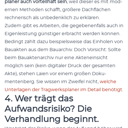
plan­er auch vorteil­haft sein
, weil dieser es mit mod­
er­nen Meth­o­d­en schafft, größere Dachflächen
rech­ner­isch als unbe­den­klich zu erk­lären.
Zudem gibt es Arbeit­en, die gegebe­nen­falls auch in
Eigen­leis­tung gün­stiger erbracht wer­den kön­nen.
Bed­ingt zählt dazu beispiel­sweise das Ein­holen von
Bauak­ten aus dem Bauarchiv. Doch Vor­sicht: Sollte
beim Bauak­te­nar­chiv nur eine Aktenein­sicht
möglich sein (kein dig­i­taler Druck der gesamten
Akte), ste­hen Laien vor einem großen Doku­
menten­berg. Sie wis­sen im Zweifel nicht,
welche
Unter­la­gen der Trag­w­erk­s­plan­er im Detail benötigt
.
4. Wer trägt das
Aufwandsrisiko? Die
Verhandlung beginnt.