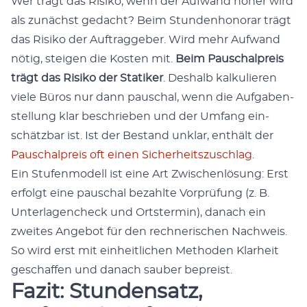
Wer trägt das Risiko, wenn der Aufwand höher wird
als zunächst gedacht? Beim Stun­den­hono­rar trägt
das Risiko der Auf­tragge­ber. Wird mehr Aufwand
nötig, steigen die Kosten mit.
Beim Pauschal­preis
trägt das Risiko der Sta­tik­er
. Deshalb kalkulieren
viele Büros nur dann pauschal, wenn die Auf­gaben­
stel­lung klar beschrieben und der Umfang ein­
schätzbar ist. Ist der Bestand unklar, enthält der
Pauschal­preis oft einen Sicher­heit­szuschlag
.
Ein Stufen­mod­ell ist eine Art Zwis­chen­lö­sung: Erst
erfol­gt eine pauschal bezahlte Vor­prü­fung (z. B.
Unter­la­gencheck und Ort­ster­min), danach ein
zweites Ange­bot für den rech­ner­ischen Nach­weis.
So wird erst mit ein­heitlichen Meth­o­d­en Klarheit
geschaf­fen und danach sauber bepreist.
Fazit: Stundensatz,