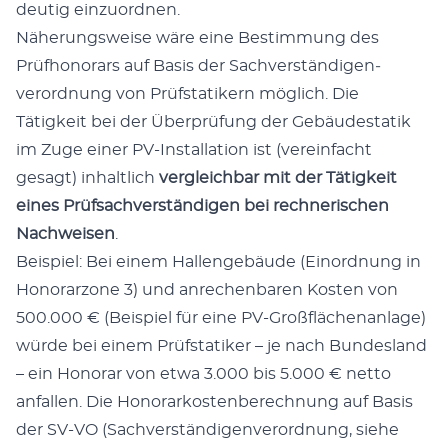
deutig einzuord­nen.
Näherungsweise wäre eine Bes­tim­mung des
Prüfhono­rars auf Basis der Sachver­ständi­gen­
verord­nung von Prüf­s­ta­tik­ern möglich. Die
Tätigkeit bei der Über­prü­fung der Gebäud­esta­tik
im Zuge ein­er PV-Instal­la­tion ist (vere­in­facht
gesagt) inhaltlich
ver­gle­ich­bar mit der Tätigkeit
eines Prüf­sachver­ständi­gen bei rech­ner­ischen
Nach­weisen
.
Beispiel: Bei einem Hal­lenge­bäude (Einord­nung in
Hon­o­rar­zone 3) und anrechen­baren Kosten von
500.000 € (Beispiel für eine PV-Großflächenan­lage)
würde bei einem Prüf­s­ta­tik­er – je nach Bun­des­land
– ein Hon­o­rar von etwa 3.000 bis 5.000 € net­to
anfall­en. Die Hon­o­rarkosten­berech­nung auf Basis
der SV-VO (Sachver­ständi­gen­verord­nung, siehe