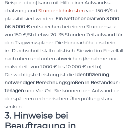
Beispiel oben) kann mit Hil­fe ein­er Aufwandss­
chätzung und
Stun­den­lohnkosten
von 150 €/Std.
plau­si­bil­isiert wer­den.
Ein Net­to­hono­rar von 3.000
bis 5.000 €
entsprechen bei einem Stun­den­satz
von 150 €/Std. etwa 20–35 Stun­den Zeitaufwand für
den Trag­w­erk­s­plan­er. Die Hon­o­rarhöhe erscheint
im Durch­schnitts­fall real­is­tisch. Sie wird im Einzelfall
nach oben und unten abwe­ichen (Annahme: nor­
malverteilt von 1.000 € bis 10.000 € net­to).
Die wichtig­ste Leis­tung ist die
Iden­ti­fizierung
notwendi­ger Berech­nungs­größen in Bestand­sun­
ter­la­gen
und Vor-Ort. Sie kön­nen den Aufwand bei
der späteren rech­ner­ischen Über­prü­fung stark
senken.
3. Hinweise bei
Beauftragung in