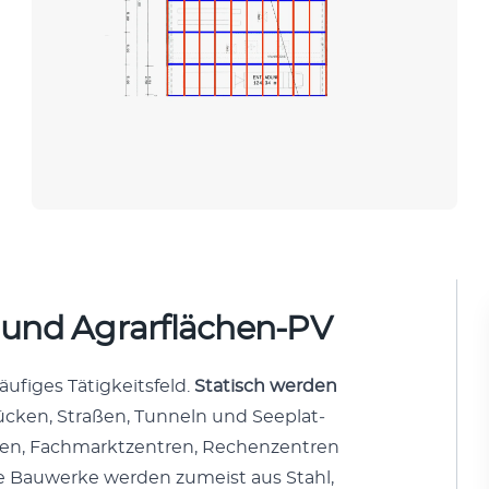
- und Agrarflächen-PV
äu­figes Tätigkeits­feld.
Sta­tisch wer­den
ück­en, Straßen, Tun­neln und Seeplat­
allen, Fach­mark­tzen­tren, Rechen­zen­tren
e Bauw­erke wer­den zumeist aus Stahl,