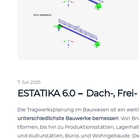
7. Juli 2025
ESTATIKA 6.0 − Dach‑, Frei
Die Trag­w­erk­s­pla­nung im Bauwe­sen ist ein weitl
unter­schiedlich­ste Bauw­erke bemessen
: Von Br
tfor­men, bis hin zu Pro­duk­tion­sstät­ten, Lager­h
und Kul­turstät­ten, Büros und Wohnge­bäude. Di