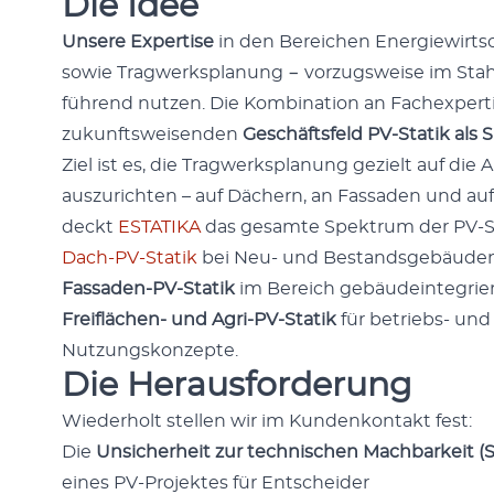
Die Idee
Unsere Exper­tise
in den Bere­ichen Energiewirts
sowie Trag­w­erk­s­pla­nung − vorzugsweise im Stah
führend nutzen. Die Kom­bi­na­tion an Fach­ex­per
zukun­ftsweisenden
Geschäfts­feld PV-Sta­tik
als S
Ziel ist es, die Trag­w­erk­s­pla­nung gezielt auf di
auszuricht­en – auf Däch­ern, an Fas­saden und au
deckt
ESTATIKA
das gesamte Spek­trum der PV-Sta
Dach-PV-Sta­tik
bei Neu- und Bestands­ge­bäu­de
Fas­saden-PV-Sta­tik
im Bere­ich gebäudein­te­gri­er
Frei­flächen- und Agri-PV-Sta­tik
für betriebs- und 
Nutzungskonzepte.
Die Herausforderung
Wieder­holt stellen wir im Kun­denkon­takt fest:
Die
Unsicher­heit zur tech­nis­chen Mach­barkeit (St
eines PV-Pro­jek­tes für Entschei­der