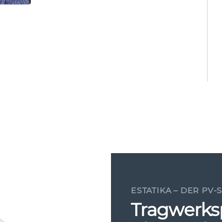
66 Bew­er­tun­gen
4.14 von 5 Ster­nen
4,14 / 5
 Zeit­enge gute Pro­jek­t­bear­beitung und
5.00 von 5 Ster­nen
5,00 / 5
+
2.250+
­nar­beit! Der notwendi­ge Infor­ma­tion­
jahre
erfol­gre­iche Pro­jek­te
ESTATIKA – DER PV-
rbeit­en wir auch bei weit­eren Pro­jek­ten
Tragwerks