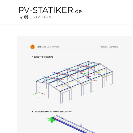
Zum Inhalt springen
pv-statiker.de by ESTATIKA