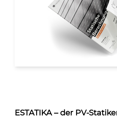
» Infor­ma­tio­nen zur Echtheit der Bew­er­tun­gen
ESTATIKA – der PV-Statike