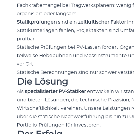
Fachkräfte­man­gel bei Trag­w­erk­s­plan­ern: wenig 
organ­isiert oder langsam
Sta­tikprü­fun­gen
sind ein
zeitkri­tis­ch­er Fak­tor
inn
Sta­tikun­ter­la­gen fehlen, Pro­jek­tak­ten sind umf
prüf­bar
Sta­tis­che Prü­fun­gen bei PV-Las­ten fordert Organ­
teil­weise Hebe­büh­nen und Messin­stru­mente u
vor Ort
Sta­tis­che Berech­nun­gen sind nur schw­er ver­s
Die Lösung
Als
spezial­isiert­er PV-Sta­tik­er
entwick­eln wir stan­d
und bieten Lösun­gen, die tech­nis­che Präzi­sion,
Wirtschaftlichkeit vere­inen. Unsere Leis­tun­gen 
über die sta­tis­che Nach­we­is­führung bis hin zu
Port­fo­lio-Prü­fun­gen für Inve­storen.