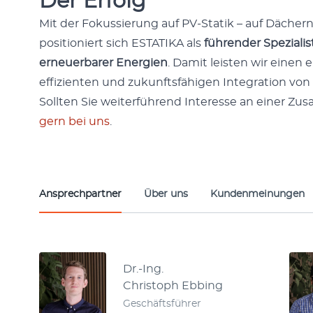
Der Erfolg
Mit der Fokussierung auf PV-Sta­tik – auf Däch­ern
posi­tion­iert sich ESTATIKA als
führen­der Spezial­is
erneuer­bar­er Energien
. Damit leis­ten wir einen 
effizien­ten und zukun­fts­fähi­gen Inte­gra­tion v
Soll­ten Sie weit­er­führend Inter­esse an ein­er Z
gern bei uns
.
Ansprech­part­ner
Über uns
Kun­den­mei­n­un­gen
Ansprechpartner
Dr.-Ing.
Christoph Ebbing
Geschäfts­führer