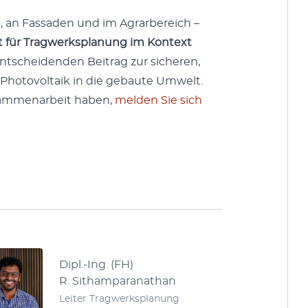
, an Fas­saden und im Agrar­bere­ich –
t für Trag­w­erk­s­pla­nung im Kon­text
entschei­den­den Beitrag zur sicheren,
on Pho­to­voltaik in die gebaute Umwelt.
usam­me­nar­beit haben,
melden Sie sich
Dipl.-Ing. (FH)
R. Sithamparanathan
Leit­er Trag­w­erk­s­pla­nung