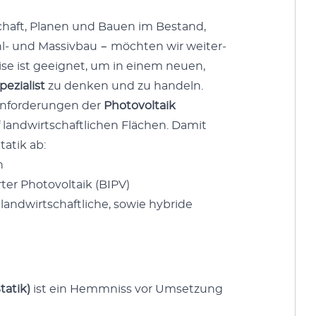
chaft, Pla­nen und Bauen im Bestand,
l- und Mas­sivbau − möcht­en wir weit­er­
­tise ist geeignet, um in einem neuen,
pezial­ist
zu denken und zu han­deln.
e Anforderun­gen der
Pho­to­voltaik
f land­wirtschaftlichen Flächen. Damit
­tik ab:
n
t­er Pho­to­voltaik (BIPV)
land­wirtschaftliche, sowie hybride
a­tik)
ist ein Hemm­niss vor Umset­zung