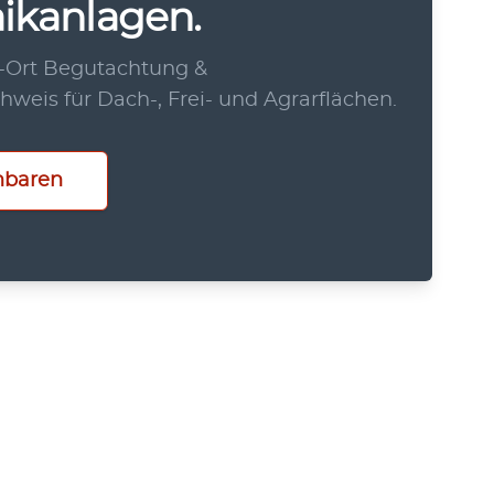
ikanlagen.
r-Ort Begutachtung &
hweis für Dach-, Frei- und Agrarflächen.
nbaren