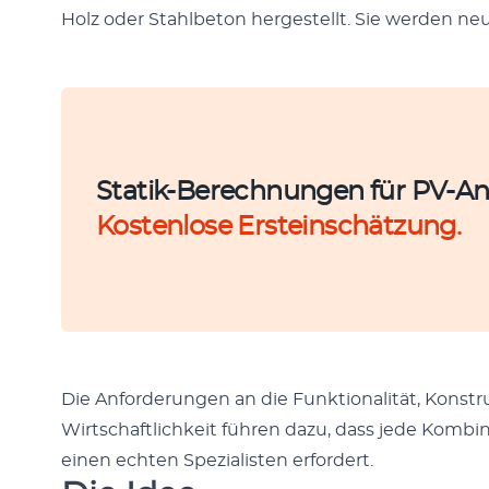
Holz oder Stahlbe­ton hergestellt. Sie wer­den 
Statik-Berechnungen für PV-An
Kostenlose Ersteinschätzung.
Die Anforderun­gen an die Funk­tion­al­ität, Kon­stru
Wirtschaftlichkeit führen dazu, dass jede Kom­bi­na
einen echt­en Spezial­is­ten erfordert.