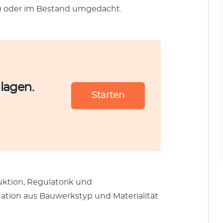
neu oder im Bestand umgedacht.
lagen.
Starten
k­tion, Reg­u­la­torik und
­tion aus Bauw­erk­styp und Mate­ri­al­ität