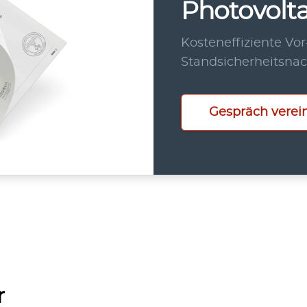
Photovolta
Kosteneffiziente Vo
Standsicherheitsnac
Gespräch verei
r