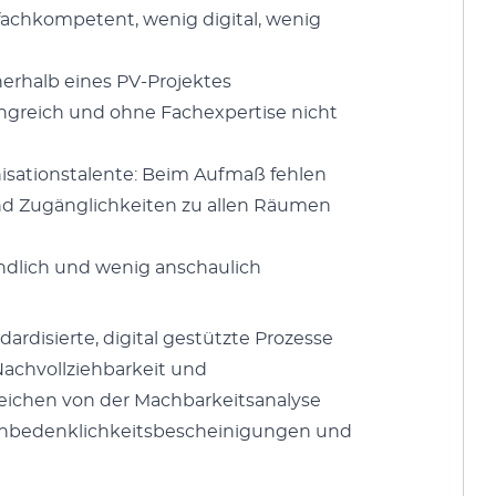
fachkom­pe­tent, wenig dig­i­tal, wenig
er­halb eines PV-Pro­jek­tes
an­gre­ich und ohne Fach­ex­per­tise nicht
i­sa­tion­stal­ente: Beim Auf­maß fehlen
nd Zugänglichkeit­en zu allen Räu­men
tändlich und wenig anschaulich
ar­d­isierte, dig­i­tal gestützte Prozesse
 Nachvol­lziehbarkeit und
reichen von der Mach­barkeit­s­analyse
 Unbe­den­klichkeits­bescheini­gun­gen und