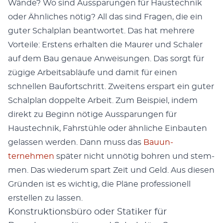
Wände? Wo sind Auss­parun­gen für Haustech­nik
oder Ähn­lich­es nötig? All das sind Fra­gen, die ein
guter Schalplan beant­wortet. Das hat mehrere
Vorteile: Erstens erhal­ten die Mau­r­er und Schaler
auf dem Bau genaue Anweisun­gen. Das sorgt für
zügige Arbeitsabläufe und damit für einen
schnellen Bau­fortschritt. Zweit­ens erspart ein guter
Schalplan dop­pelte Arbeit. Zum Beispiel, indem
direkt zu Beginn nötige Auss­parun­gen für
Haustech­nik, Fahrstüh­le oder ähn­liche Ein­baut­en
gelassen wer­den. Dann muss das
Bau­un­
ternehmen
später nicht unnötig bohren und stem­
men. Das wiederum spart Zeit und Geld. Aus diesen
Grün­den ist es wichtig, die Pläne pro­fes­sionell
erstellen zu lassen.
Konstruktionsbüro oder Statiker für