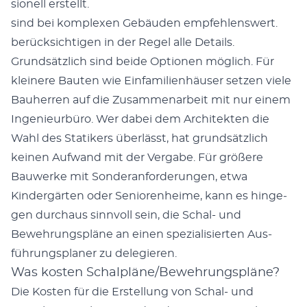
sionell erstellt.
sind bei kom­plex­en Gebäu­den empfehlenswert.
berück­sichti­gen in der Regel alle Details.
Grund­sät­zlich sind bei­de Optio­nen möglich. Für
kleinere Baut­en wie Ein­fam­i­lien­häuser set­zen viele
Bauher­ren auf die Zusam­me­nar­beit mit nur einem
Inge­nieur­büro. Wer dabei dem Architek­ten die
Wahl des Sta­tik­ers über­lässt, hat grund­sät­zlich
keinen Aufwand mit der Ver­gabe. Für größere
Bauw­erke mit Son­der­an­forderun­gen, etwa
Kindergärten oder Senioren­heime, kann es hinge­
gen dur­chaus sin­nvoll sein, die Schal- und
Bewehrungspläne an einen spezial­isierten Aus­
führungs­plan­er zu delegieren.
Was kosten Schalpläne/Bewehrungspläne?
Die Kosten für die Erstel­lung von Schal- und