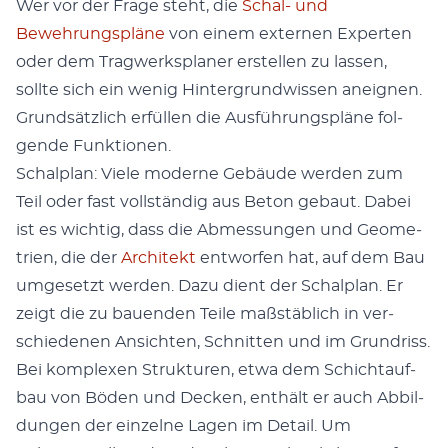
Wer vor der Frage ste­ht, die
Schal- und
Bewehrungspläne
von einem exter­nen Experten
oder dem Trag­w­erk­s­plan­er erstellen zu lassen,
sollte sich ein wenig Hin­ter­grund­wis­sen aneignen.
Grund­sät­zlich erfüllen die Aus­führungspläne fol­
gende Funk­tio­nen.
Schalplan: Viele mod­erne Gebäude wer­den zum
Teil oder fast voll­ständig aus Beton gebaut. Dabei
ist es wichtig, dass die Abmes­sun­gen und Geome­
trien, die der
Architekt
ent­wor­fen hat, auf dem Bau
umge­set­zt wer­den. Dazu dient der Schalplan. Er
zeigt die zu bauen­den Teile maßstäblich in ver­
schiede­nen Ansicht­en, Schnit­ten und im Grun­driss.
Bei kom­plex­en Struk­turen, etwa dem Schich­tauf­
bau von Böden und Deck­en, enthält er auch Abbil­
dun­gen der einzelne Lagen im Detail. Um