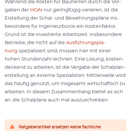
Während die Kosten für Bauher­ren durch die Vor­
gaben der
HOAI
nur ger­ingfügig vari­ieren, ist die
Erstel­lung der Schal- und Bewehrungspläne ins­
beson­dere für Inge­nieur­büros ein Kosten­fak­tor.
Grund ist die investierte Arbeit­szeit. Ins­beson­dere
Betriebe, die nicht auf die
Aus­führungs­pla­
nung
spezial­isiert sind, müssen hier mit ein­er
hohen Stun­den­zahl rech­nen. Eine Lösung, kos­ten­
deck­end zu arbeit­en, ist die Ver­gabe der Schalplan­
er­stel­lung an externe Spezial­is­ten. Mit­tler­weile wird
das häu­fig genutzt, um ins­ge­samt wirtschaftlich zu
arbeit­en. In diesem Zusam­men­hang bietet es sich
an, die Schalpläne auch mal auszuschreiben.
Ratgeberartikel ersetzen keine fachliche