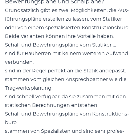
Bewehrungspläne und Schalpläne?
Grund­sät­zlich gibt es zwei Möglichkeit­en, die Aus­
führungspläne erstellen zu lassen: vom Sta­tik­er
oder von einem spezial­isierten Kon­struk­tions­büro.
Bei­de Vari­anten kön­nen ihre Vorteile haben.
Schal- und Bewehrungspläne vom Sta­tik­er …
sind für Bauher­ren mit keinem weit­eren Aufwand
ver­bun­den.
sind in der Regel per­fekt an die Sta­tik angepasst.
stam­men vom gle­ichen Ansprech­part­ner wie die
Trag­w­erk­s­pla­nung.
sind schnell ver­füg­bar, da sie zusam­men mit den
sta­tis­chen Berech­nun­gen entste­hen.
Schal- und Bewehrungspläne vom Kon­struk­tions­
büro …
stam­men von Spezial­is­ten und sind sehr pro­fes­