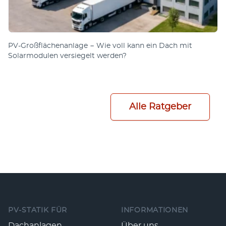
PV-Großflächenanlage − Wie voll kann ein Dach mit
Solarmodulen versiegelt werden?
Alle Ratgeber
Fußzeile
PV-STATIK FÜR
INFORMATIONEN
Dachanlagen
Über uns