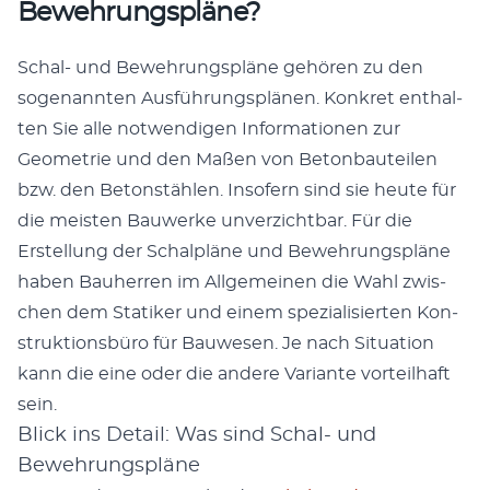
Bewehrungspläne?
Schal- und Bewehrungspläne gehören zu den
soge­nan­nten Aus­führungsplä­nen. Konkret enthal­
ten Sie alle notwendi­gen Infor­ma­tio­nen zur
Geome­trie und den Maßen von Beton­bauteilen
bzw. den Beton­stählen. Insofern sind sie heute für
die meis­ten Bauw­erke unverzicht­bar. Für die
Erstel­lung der Schalpläne und Bewehrungspläne
haben Bauher­ren im All­ge­meinen die Wahl zwis­
chen dem Sta­tik­er und einem spezial­isierten Kon­
struk­tions­büro für Bauwe­sen. Je nach Sit­u­a­tion
kann die eine oder die andere Vari­ante vorteil­haft
sein.
Blick ins Detail: Was sind Schal- und
Bewehrungspläne