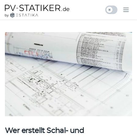
Zum Inhalt springen
pv-statiker.de by ESTATIKA
Ope
Wer erstellt Schal- und