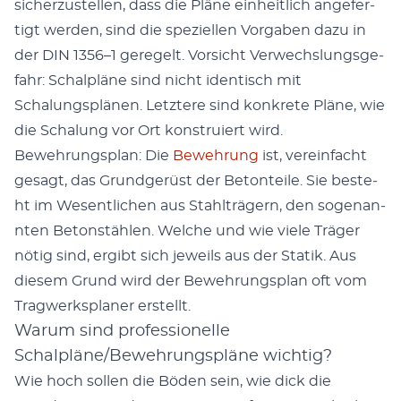
sicherzustellen, dass die Pläne ein­heitlich ange­fer­
tigt wer­den, sind die speziellen Vor­gaben dazu in
der DIN 1356–1 geregelt. Vor­sicht Ver­wech­slungs­ge­
fahr: Schalpläne sind nicht iden­tisch mit
Schalungsplä­nen. Let­ztere sind konkrete Pläne, wie
die Schalung vor Ort kon­stru­iert wird.
Bewehrungs­plan: Die
Bewehrung
ist, vere­in­facht
gesagt, das Grundgerüst der Beton­teile. Sie beste­
ht im Wesentlichen aus Stahlträgern, den soge­nan­
nten Beton­stählen. Welche und wie viele Träger
nötig sind, ergibt sich jew­eils aus der Sta­tik. Aus
diesem Grund wird der Bewehrungs­plan oft vom
Trag­w­erk­s­plan­er erstellt.
Warum sind professionelle
Schalpläne/Bewehrungspläne wichtig?
Wie hoch sollen die Böden sein, wie dick die