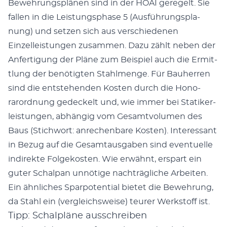
Bewehrungsplä­nen sind in der HOAI geregelt. Sie
fall­en in die Leis­tungsphase 5 (Aus­führungs­pla­
nung) und set­zen sich aus ver­schiede­nen
Einzelleis­tun­gen zusam­men. Dazu zählt neben der
Anfer­ti­gung der Pläne zum Beispiel auch die Ermit­
tlung der benötigten Stahlmenge. Für Bauher­ren
sind die entste­hen­den Kosten durch die Hon­o­
rarord­nung gedeck­elt und, wie immer bei Sta­tik­er­
leis­tun­gen, abhängig vom Gesamtvol­u­men des
Baus (Stich­wort: anrechen­bare Kosten). Inter­es­sant
in Bezug auf die Gesam­taus­gaben sind eventuelle
indi­rek­te Fol­gekosten. Wie erwäh­nt, erspart ein
guter Schal­pan unnötige nachträgliche Arbeit­en.
Ein ähn­lich­es Spar­po­ten­tial bietet die Bewehrung,
da Stahl ein (ver­gle­ich­sweise) teur­er Werk­stoff ist.
Tipp: Schalpläne ausschreiben