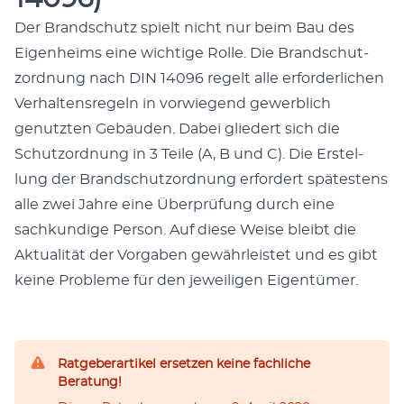
Der Brand­schutz spielt nicht nur beim Bau des
Eigen­heims eine wichtige Rolle. Die Brand­schut­
zord­nung nach DIN 14096 regelt alle erforder­lichen
Ver­hal­tensregeln in vor­wiegend gewerblich
genutzten Gebäu­den. Dabei gliedert sich die
Schut­zord­nung in 3 Teile (A, B und C). Die Erstel­
lung der Brand­schut­zord­nung erfordert spätestens
alle zwei Jahre eine Über­prü­fung durch eine
sachkundi­ge Per­son. Auf diese Weise bleibt die
Aktu­al­ität der Vor­gaben gewährleis­tet und es gibt
keine Prob­leme für den jew­eili­gen Eigen­tümer.
Ratgeberartikel ersetzen keine fachliche
Beratung!