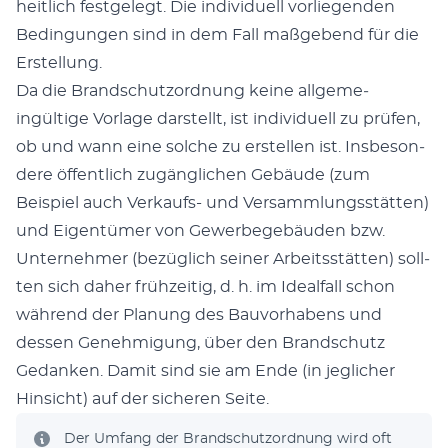
heitlich fest­gelegt. Die indi­vidu­ell vor­liegen­den
Bedin­gun­gen sind in dem Fall maßgebend für die
Erstel­lung.
Da die Brand­schut­zord­nung keine all­ge­me­
ingültige Vor­lage darstellt, ist indi­vidu­ell zu prüfen,
ob und wann eine solche zu erstellen ist. Ins­beson­
dere öffentlich zugänglichen Gebäude (zum
Beispiel auch Verkaufs- und Ver­samm­lungsstät­ten)
und Eigen­tümer von Gewer­bege­bäu­den bzw.
Unternehmer (bezüglich sein­er Arbeitsstät­ten) soll­
ten sich daher frühzeit­ig, d. h. im Ide­al­fall schon
während der Pla­nung des Bau­vorhabens und
dessen Genehmi­gung, über den Brand­schutz
Gedanken. Damit sind sie am Ende (in jeglich­er
Hin­sicht) auf der sicheren Seite.
Der Umfang der Brand­schut­zord­nung wird oft