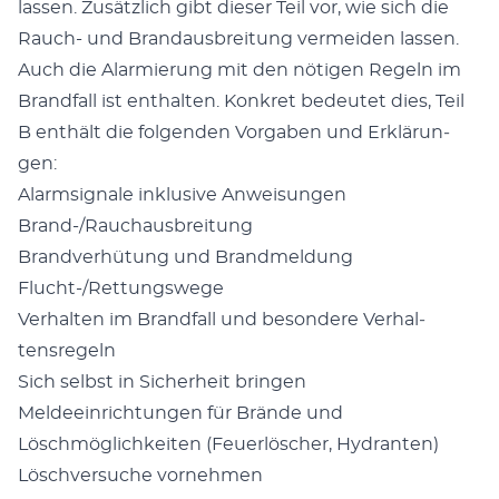
lassen. Zusät­zlich gibt dieser Teil vor, wie sich die
Rauch- und Bran­daus­bre­itung ver­mei­den lassen.
Auch die Alarmierung mit den nöti­gen Regeln im
Brand­fall ist enthal­ten. Konkret bedeutet dies, Teil
B enthält die fol­gen­den Vor­gaben und Erk­lärun­
gen:
Alarm­sig­nale inklu­sive Anweisun­gen
Brand-/Rauchaus­bre­itung
Brand­ver­hü­tung und Brand­mel­dung
Flucht-/Ret­tungswege
Ver­hal­ten im Brand­fall und beson­dere Ver­hal­
tensregeln
Sich selb­st in Sicher­heit brin­gen
Meldeein­rich­tun­gen für Brände und
Löschmöglichkeit­en (Feuer­lösch­er, Hydran­ten)
Löschver­suche vornehmen