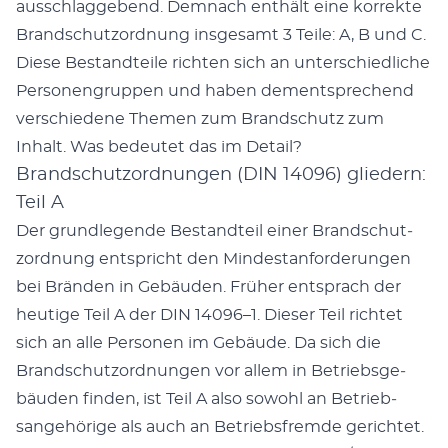
auss­chlaggebend. Dem­nach enthält eine kor­rek­te
Brand­schut­zord­nung ins­ge­samt 3 Teile: A, B und C.
Diese Bestandteile richt­en sich an unter­schiedliche
Per­so­n­en­grup­pen und haben dementsprechend
ver­schiedene The­men zum Brand­schutz zum
Inhalt. Was bedeutet das im Detail?
Brandschutzordnungen (DIN 14096) gliedern:
Teil A
Der grundle­gende Bestandteil ein­er Brand­schut­
zord­nung entspricht den Min­destanforderun­gen
bei Brän­den in Gebäu­den. Früher entsprach der
heutige Teil A der DIN 14096–1. Dieser Teil richtet
sich an alle Per­so­n­en im Gebäude. Da sich die
Brand­schut­zord­nun­gen vor allem in Betrieb­s­ge­
bäu­den find­en, ist Teil A also sowohl an Betrieb­
sange­hörige als auch an Betrieb­s­fremde gerichtet.