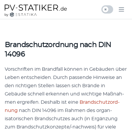
Zum Inhalt springen
pv-statiker.de by ESTATIKA
Ope
Brandschutzordnung nach DIN
14096
Vorschriften im Brand­fall kön­nen in Gebäu­den über
Leben entschei­den. Durch passende Hin­weise an
den richti­gen Stellen lassen sich Brände in
Gebäude schnell erken­nen und wichtige Maß­nah­
men ergreifen. Deshalb ist eine
Brand­schut­zord­
nung
nach DIN 14096 im Rah­men des organ­
isatorischen Brand­schutzes auch (in Ergänzung
zum Brand­schutzkonzepte/-nach­weis) für viele