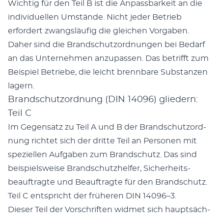
Wichtig für den Teil B ist die Anpass­barkeit an die
indi­vidu­ellen Umstände. Nicht jed­er Betrieb
erfordert zwangsläu­fig die gle­ichen Vor­gaben.
Daher sind die Brand­schut­zord­nun­gen bei Bedarf
an das Unternehmen anzu­passen. Das bet­rifft zum
Beispiel Betriebe, die leicht brennbare Sub­stanzen
lagern.
Brandschutzordnung (DIN 14096) gliedern:
Teil C
Im Gegen­satz zu Teil A und B der Brand­schut­zord­
nung richtet sich der dritte Teil an Per­so­n­en mit
speziellen Auf­gaben zum Brand­schutz. Das sind
beispiel­sweise Brand­schutzhelfer, Sicher­heits­
beauf­tragte und Beauf­tragte für den Brand­schutz.
Teil C entspricht der früheren DIN 14096–3.
Dieser Teil der Vorschriften wid­met sich haupt­säch­