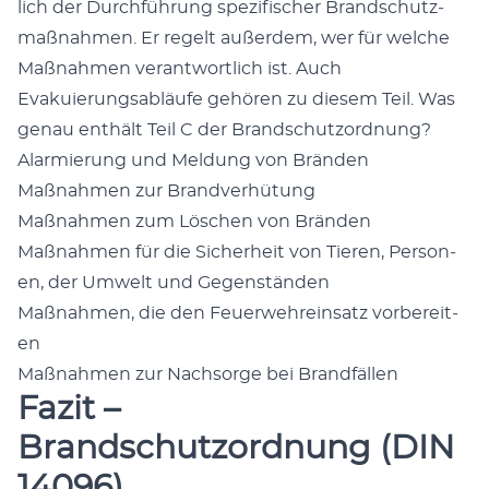
lich der Durch­führung spez­i­fis­ch­er Brand­schutz­
maß­nah­men. Er regelt außer­dem, wer für welche
Maß­nah­men ver­ant­wortlich ist. Auch
Evakuierungsabläufe gehören zu diesem Teil. Was
genau enthält Teil C der Brand­schut­zord­nung?
Alarmierung und Mel­dung von Brän­den
Maß­nah­men zur Brand­ver­hü­tung
Maß­nah­men zum Löschen von Brän­den
Maß­nah­men für die Sicher­heit von Tieren, Per­so­n­
en, der Umwelt und Gegen­stän­den
Maß­nah­men, die den Feuer­wehrein­satz vor­bere­it­
en
Maß­nah­men zur Nach­sorge bei Brand­fällen
Fazit –
Brandschutzordnung (DIN
14096)