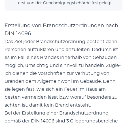
erst von der Genehmi­gungs­be­hörde fest­gelegt.
Erstellung von Brandschutzordnungen nach
DIN 14096
Das Ziel jed­er Brand­schut­zord­nung beste­ht darin,
Per­so­n­en aufzuk­lären und anzuleit­en. Dadurch ist
es im Fall eines Bran­des inner­halb von Gebäu­den
möglich, umsichtig und sin­nvoll zu han­deln. Zugle­
ich dienen die Vorschriften zur Ver­hü­tung von
Brän­den dem All­ge­mein­wohl im Gebäude. Denn
sie leg­en fest, wie sich ein Feuer im Haus am
besten ver­mei­den lässt bzw. worauf beson­ders zu
acht­en ist, damit kein Brand entste­ht.
Bei der Erstel­lung ein­er Brand­schut­zord­nung
gemäß der DIN 14096 sind 3 Gliederungs­bere­iche