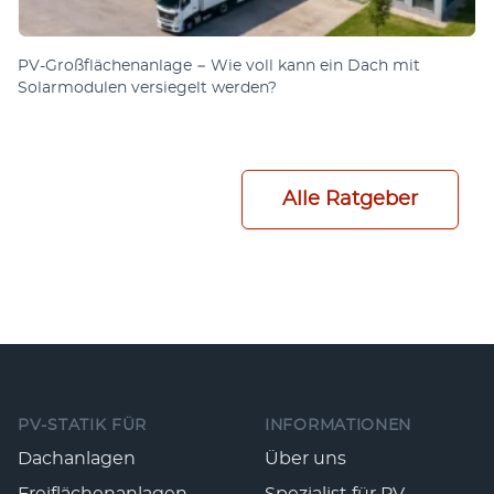
PV-Großflächenanlage − Wie voll kann ein Dach mit
Solarmodulen versiegelt werden?
Alle Ratgeber
Fußzeile
PV-STATIK FÜR
INFORMATIONEN
Dachanlagen
Über uns