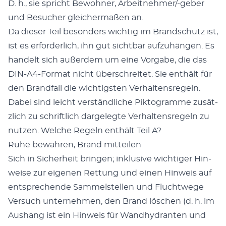
D. h., sie spricht Bewohn­er, Arbeit­nehmer/-geber
und Besuch­er gle­icher­maßen an.
Da dieser Teil beson­ders wichtig im Brand­schutz ist,
ist es erforder­lich, ihn gut sicht­bar aufzuhän­gen. Es
han­delt sich außer­dem um eine Vor­gabe, die das
DIN-A4-For­mat nicht über­schre­it­et. Sie enthält für
den Brand­fall die wichtig­sten Ver­hal­tensregeln.
Dabei sind leicht ver­ständliche Pik­togramme zusät­
zlich zu schriftlich dargelegte Ver­hal­tensregeln zu
nutzen. Welche Regeln enthält Teil A?
Ruhe bewahren, Brand mit­teilen
Sich in Sicher­heit brin­gen; inklu­sive wichtiger Hin­
weise zur eige­nen Ret­tung und einen Hin­weis auf
entsprechende Sam­mel­stellen und Fluchtwege
Ver­such unternehmen, den Brand löschen (d. h. im
Aushang ist ein Hin­weis für Wand­hy­dran­ten und