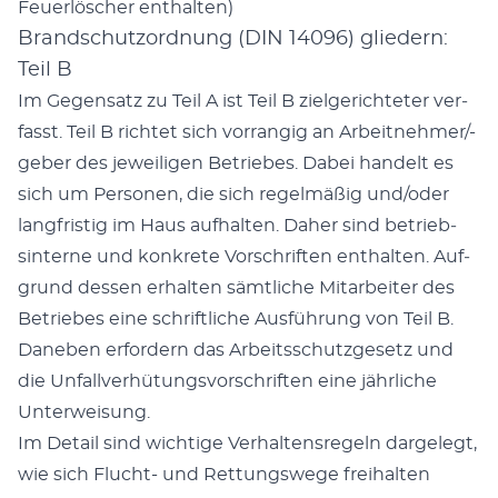
Feuer­lösch­er enthal­ten)
Brandschutzordnung (DIN 14096) gliedern:
Teil B
Im Gegen­satz zu Teil A ist Teil B ziel­gerichteter ver­
fasst. Teil B richtet sich vor­rangig an Arbeit­nehmer/-
geber des jew­eili­gen Betriebes. Dabei han­delt es
sich um Per­so­n­en, die sich regelmäßig und/oder
langfristig im Haus aufhal­ten. Daher sind betrieb­
sin­terne und konkrete Vorschriften enthal­ten. Auf­
grund dessen erhal­ten sämtliche Mitar­beit­er des
Betriebes eine schriftliche Aus­führung von Teil B.
Daneben erfordern das Arbeitss­chutzge­setz und
die Unfal­lver­hü­tungsvorschriften eine jährliche
Unter­weisung.
Im Detail sind wichtige Ver­hal­tensregeln dargelegt,
wie sich Flucht- und Ret­tungswege frei­hal­ten