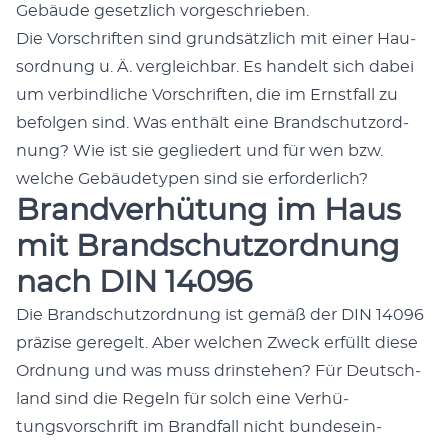
Gebäude geset­zlich vorgeschrieben.
Die Vorschriften sind grund­sät­zlich mit ein­er Hau­
sor­d­nung u. Ä. ver­gle­ich­bar. Es han­delt sich dabei
um verbindliche Vorschriften, die im Ern­st­fall zu
befol­gen sind. Was enthält eine Brand­schut­zord­
nung? Wie ist sie gegliedert und für wen bzw.
welche Gebäude­typen sind sie erforder­lich?
Brandverhütung im Haus
mit Brandschutzordnung
nach DIN 14096
Die Brand­schut­zord­nung ist gemäß der DIN 14096
präzise geregelt. Aber welchen Zweck erfüllt diese
Ord­nung und was muss drin­ste­hen? Für Deutsch­
land sind die Regeln für solch eine Ver­hü­
tungsvorschrift im Brand­fall nicht bun­de­sein­