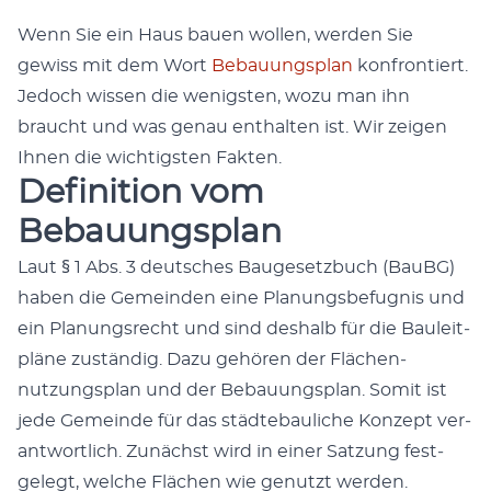
Wenn Sie ein Haus bauen wollen, wer­den Sie
gewiss mit dem Wort
Bebau­ungs­plan
kon­fron­tiert.
Jedoch wis­sen die wenig­sten, wozu man ihn
braucht und was genau enthal­ten ist. Wir zeigen
Ihnen die wichtig­sten Fak­ten.
Definition vom
Bebauungsplan
Laut § 1 Abs. 3 deutsches Bauge­set­zbuch (BauBG)
haben die Gemein­den eine Pla­nungs­befug­nis und
ein Pla­nungsrecht und sind deshalb für die Bauleit­
pläne zuständig. Dazu gehören der Flächen­
nutzungs­plan und der Bebau­ungs­plan. Somit ist
jede Gemeinde für das städte­bauliche Konzept ver­
ant­wortlich. Zunächst wird in ein­er Satzung fest­
gelegt, welche Flächen wie genutzt wer­den.