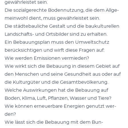
gewährleis­tet sein.
Die sozial­gerechte Boden­nutzung, die dem All­ge­
mein­wohl dient, muss gewährleis­tet sein.
Die städte­bauliche Gestalt und die baukul­turellen
Land­schafts- und Orts­bilder sind zu erhal­ten.
Ein Bebau­ungs­plan muss den Umweltschutz
berück­sichti­gen und wirft diese Fra­gen auf:
Wie wer­den Emis­sio­nen ver­mieden?
Wie wirkt sich die Bebau­ung in diesem Gebi­et auf
den Men­schen und seine Gesund­heit aus oder auf
die Kul­turgüter und die Gesamt­bevölkerung.
Welche Auswirkun­gen hat die Bebau­ung auf
Boden, Kli­ma, Luft, Pflanzen, Wass­er und Tiere?
Wie kön­nen erneuer­bare Energien genutzt wer­
den?
Wie lässt sich die Bebau­ung mit dem Bun­