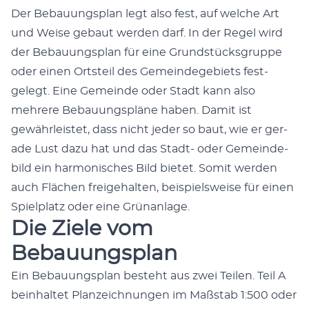
Der Bebau­ungs­plan legt also fest, auf welche Art
und Weise gebaut wer­den darf. In der Regel wird
der Bebau­ungs­plan für eine Grund­stücks­gruppe
oder einen Ort­steil des Gemein­dege­bi­ets fest­
gelegt. Eine Gemeinde oder Stadt kann also
mehrere Bebau­ungspläne haben. Damit ist
gewährleis­tet, dass nicht jed­er so baut, wie er ger­
ade Lust dazu hat und das Stadt- oder Gemein­de­
bild ein har­monis­ches Bild bietet. Somit wer­den
auch Flächen freige­hal­ten, beispiel­sweise für einen
Spielplatz oder eine Grü­nan­lage.
Die Ziele vom
Bebauungsplan
Ein Bebau­ungs­plan beste­ht aus zwei Teilen. Teil A
bein­hal­tet Planze­ich­nun­gen im Maßstab 1:500 oder