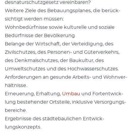
desnaturschutzge­setz vere­in­baren?
Weit­ere Ziele des Bebau­ungs­planes, die berück­
sichtigt wer­den müssen:
Wohnbedürfnisse sowie kul­turelle und soziale
Bedürfnisse der Bevölkerung
Belange der Wirtschaft, der Vertei­di­gung, des
Zivilschutzes, des Per­so­n­en- und Güter­verkehrs,
des Denkmalschutzes, der Baukul­tur, des
Umweltschutzes und des Hochwasser­schutzes.
Anforderun­gen an gesunde Arbeits- und Wohn­ver­
hält­nisse.
Erneuerung, Erhal­tung,
Umbau
und For­ten­twick­
lung beste­hen­der Ort­steile, inklu­sive Ver­sorgungs­
bere­iche.
Ergeb­nisse des städte­baulichen Entwick­
lungskonzepts.