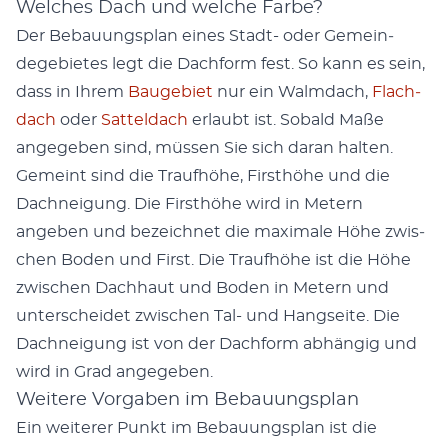
Welches Dach und welche Farbe?
Der Bebau­ungs­plan eines Stadt- oder Gemein­
dege­bi­etes legt die Dachform fest. So kann es sein,
dass in Ihrem
Bauge­bi­et
nur ein Walm­dach,
Flach­
dach
oder
Sat­tel­dach
erlaubt ist. Sobald Maße
angegeben sind, müssen Sie sich daran hal­ten.
Gemeint sind die Traufhöhe, Firsthöhe und die
Dachnei­gung. Die Firsthöhe wird in Metern
angeben und beze­ich­net die max­i­male Höhe zwis­
chen Boden und First. Die Traufhöhe ist die Höhe
zwis­chen Dachhaut und Boden in Metern und
unter­schei­det zwis­chen Tal- und Hang­seite. Die
Dachnei­gung ist von der Dachform abhängig und
wird in Grad angegeben.
Weitere Vorgaben im Bebauungsplan
Ein weit­er­er Punkt im Bebau­ungs­plan ist die