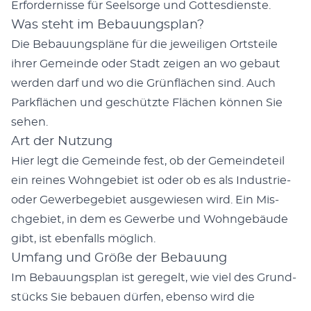
Erfordernisse für Seel­sorge und Gottes­di­en­ste.
Was steht im Bebauungsplan?
Die Bebau­ungspläne für die jew­eili­gen Ort­steile
ihrer Gemeinde oder Stadt zeigen an wo gebaut
wer­den darf und wo die Grün­flächen sind. Auch
Park­flächen und geschützte Flächen kön­nen Sie
sehen.
Art der Nutzung
Hier legt die Gemeinde fest, ob der Gemein­de­teil
ein reines Wohnge­bi­et ist oder ob es als Indus­trie-
oder Gewer­bege­bi­et aus­gewiesen wird. Ein Mis­
chge­bi­et, in dem es Gewerbe und Wohnge­bäude
gibt, ist eben­falls möglich.
Umfang und Größe der Bebauung
Im Bebau­ungs­plan ist geregelt, wie viel des Grund­
stücks Sie bebauen dür­fen, eben­so wird die