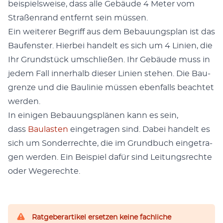
beispiel­sweise, dass alle Gebäude 4 Meter vom
Straßen­rand ent­fer­nt sein müssen.
Ein weit­er­er Begriff aus dem Bebau­ungs­plan ist das
Baufen­ster. Hier­bei han­delt es sich um 4 Lin­ien, die
Ihr Grund­stück umschließen. Ihr Gebäude muss in
jedem Fall inner­halb dieser Lin­ien ste­hen. Die Bau­
gren­ze und die Baulin­ie müssen eben­falls beachtet
wer­den.
In eini­gen Bebau­ungsplä­nen kann es sein,
dass
Baulas­ten
einge­tra­gen sind. Dabei han­delt es
sich um Son­der­rechte, die im Grund­buch einge­tra­
gen wer­den. Ein Beispiel dafür sind Leitungsrechte
oder Wegerechte.
Ratgeberartikel ersetzen keine fachliche