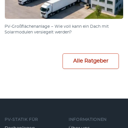
PV-Großflächenanlage − Wie voll kann ein Dach mit
Solarmodulen versiegelt werden?
Alle Ratgeber
Fußzeile
PV-STATIK FÜR
INFORMATIONEN