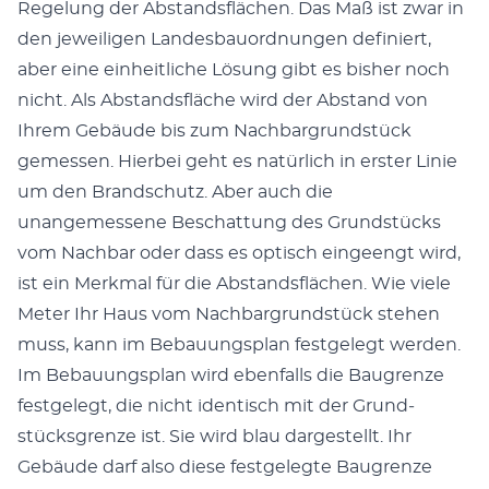
Regelung der Abstands­flächen. Das Maß ist zwar in
den jew­eili­gen Lan­des­bauord­nun­gen definiert,
aber eine ein­heitliche Lösung gibt es bish­er noch
nicht. Als Abstands­fläche wird der Abstand von
Ihrem Gebäude bis zum Nach­bar­grund­stück
gemessen. Hier­bei geht es natür­lich in erster Lin­ie
um den Brand­schutz. Aber auch die
unangemessene Beschat­tung des Grund­stücks
vom Nach­bar oder dass es optisch eingeengt wird,
ist ein Merk­mal für die Abstands­flächen. Wie viele
Meter Ihr Haus vom Nach­bar­grund­stück ste­hen
muss, kann im Bebau­ungs­plan fest­gelegt wer­den.
Im Bebau­ungs­plan wird eben­falls die Bau­gren­ze
fest­gelegt, die nicht iden­tisch mit der Grund­
stücks­gren­ze ist. Sie wird blau dargestellt. Ihr
Gebäude darf also diese fest­gelegte Bau­gren­ze