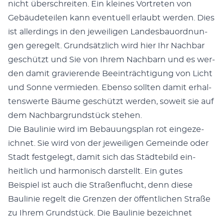
nicht über­schre­it­en. Ein kleines Vortreten von
Gebäude­teilen kann eventuell erlaubt wer­den. Dies
ist allerd­ings in den jew­eili­gen Lan­des­bauord­nun­
gen geregelt. Grund­sät­zlich wird hier Ihr Nach­bar
geschützt und Sie von Ihrem Nach­barn und es wer­
den damit gravierende Beein­träch­ti­gung von Licht
und Sonne ver­mieden. Eben­so soll­ten damit erhal­
tenswerte Bäume geschützt wer­den, soweit sie auf
dem Nach­bar­grund­stück ste­hen.
Die Baulin­ie wird im Bebau­ungs­plan rot eingeze­
ich­net. Sie wird von der jew­eili­gen Gemeinde oder
Stadt fest­gelegt, damit sich das Städte­bild ein­
heitlich und har­monisch darstellt. Ein gutes
Beispiel ist auch die Straßen­flucht, denn diese
Baulin­ie regelt die Gren­zen der öffentlichen Straße
zu Ihrem Grund­stück. Die Baulin­ie beze­ich­net