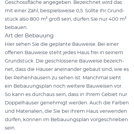
Geschoss­fläche angegeben. Beze­ich­net wird das
mit ein­er Zahl, beispiel­sweise 0,5. Sollte Ihr Grund­
stück also 800 m² groß sein, dür­fen Sie nur 400 m²
bebauen.
Art der Bebauung
Hier sehen Sie die geplante Bauweise. Bei ein­er
offe­nen Bauweise ste­ht jedes Haus frei in seinem
Grund­stück. Die geschlossene Bauweise beze­ich­
net, dass die Häuser aneinan­der gebaut sind, wie es
bei Rei­hen­häusern zu sehen ist. Manch­mal sieht
ein Bebau­ungs­plan noch weit­ere Bauweisen vor.
So kann es dur­chaus sein, dass in Ihrem Gebi­et nur
Dop­pel­häuser genehmigt wer­den. Auch die Far­ben
und Mate­ri­alien, die Sie bei Ihrem Haus ver­wen­den
dür­fen, kön­nen im Bebau­ungs­plan vorgeschrieben
sein.