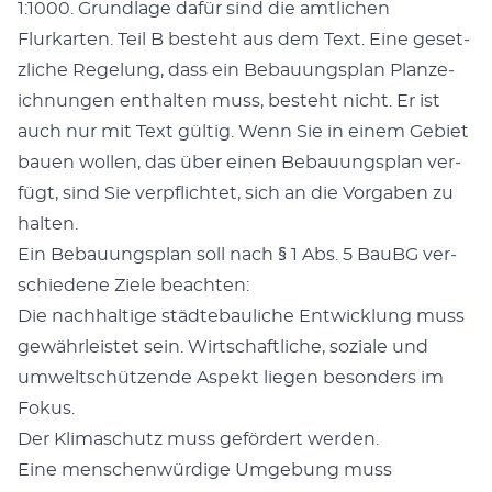
1:1000. Grund­lage dafür sind die amtlichen
Flurkarten. Teil B beste­ht aus dem Text. Eine geset­
zliche Regelung, dass ein Bebau­ungs­plan Planze­
ich­nun­gen enthal­ten muss, beste­ht nicht. Er ist
auch nur mit Text gültig. Wenn Sie in einem Gebi­et
bauen wollen, das über einen Bebau­ungs­plan ver­
fügt, sind Sie verpflichtet, sich an die Vor­gaben zu
hal­ten.
Ein Bebau­ungs­plan soll nach § 1 Abs. 5 BauBG ver­
schiedene Ziele beacht­en:
Die nach­haltige städte­bauliche Entwick­lung muss
gewährleis­tet sein. Wirtschaftliche, soziale und
umweltschützende Aspekt liegen beson­ders im
Fokus.
Der Kli­maschutz muss gefördert wer­den.
Eine men­schen­würdi­ge Umge­bung muss