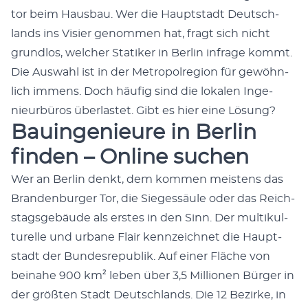
tor beim Haus­bau. Wer die Haupt­stadt Deutsch­
lands ins Visi­er genom­men hat, fragt sich nicht
grund­los, welch­er Sta­tik­er in Berlin infrage kommt.
Die Auswahl ist in der Metropol­re­gion für gewöhn­
lich immens. Doch häu­fig sind die lokalen Inge­
nieur­büros über­lastet. Gibt es hier eine Lösung?
Bauingenieure in Berlin
finden – Online suchen
Wer an Berlin denkt, dem kom­men meis­tens das
Bran­den­burg­er Tor, die Siegessäule oder das Reich­
stags­ge­bäude als erstes in den Sinn. Der mul­ti­kul­
turelle und urbane Flair kennze­ich­net die Haupt­
stadt der Bun­desre­pub­lik. Auf ein­er Fläche von
beina­he 900 km² leben über 3,5 Mil­lio­nen Bürg­er in
der größten Stadt Deutsch­lands. Die 12 Bezirke, in