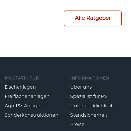
Alle Ratgeber
Fußzeile
PV-STATIK FÜR
INFORMATIONEN
Dachanlagen
Über uns
Freiflächenanlagen
Spezialist für PV
Agri-PV-Anlagen
Unbedenklichkeit
Sonderkonstruktionen
Standsicherheit
Preise