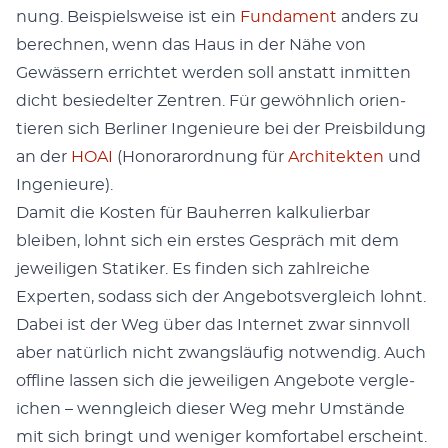
nung. Beispiel­sweise ist ein
Fun­da­ment
anders zu
berech­nen, wenn das Haus in der Nähe von
Gewässern errichtet wer­den soll anstatt inmit­ten
dicht besiedel­ter Zen­tren. Für gewöhn­lich ori­en­
tieren sich Berlin­er Inge­nieure bei der Preis­bil­dung
an der
HOAI
(Hon­o­rarord­nung für
Architek­ten
und
Inge­nieure).
Damit die Kosten für Bauher­ren kalkulier­bar
bleiben, lohnt sich ein erstes Gespräch mit dem
jew­eili­gen Sta­tik­er. Es find­en sich zahlre­iche
Experten, sodass sich der Ange­botsver­gle­ich lohnt.
Dabei ist der Weg über das Inter­net zwar sin­nvoll
aber natür­lich nicht zwangsläu­fig notwendig. Auch
offline lassen sich die jew­eili­gen Ange­bote ver­gle­
ichen – wen­ngle­ich dieser Weg mehr Umstände
mit sich bringt und weniger kom­fort­a­bel erscheint.