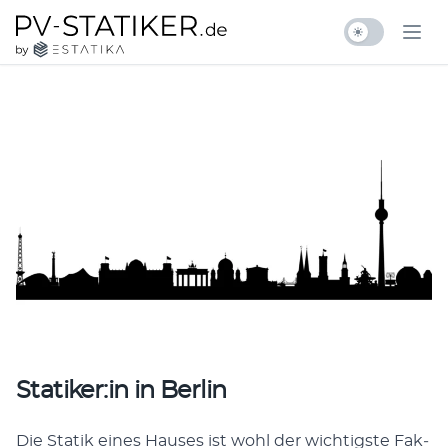
Zum Inhalt springen
pv-statiker.de by ESTATIKA
Ope
Statiker:in in Berlin
Die Sta­tik eines Haus­es ist wohl der wichtig­ste Fak­