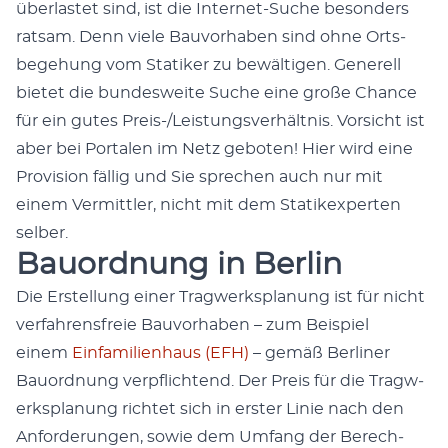
über­lastet sind, ist die Inter­net-Suche beson­ders
rat­sam. Denn viele Bau­vorhaben sind ohne Orts­
bege­hung vom Sta­tik­er zu bewälti­gen. Generell
bietet die bun­desweite Suche eine große Chance
für ein gutes Preis-/Leis­tungsver­hält­nis. Vor­sicht ist
aber bei Por­tal­en im Netz geboten! Hier wird eine
Pro­vi­sion fäl­lig und Sie sprechen auch nur mit
einem Ver­mit­tler, nicht mit dem Sta­tik­ex­perten
sel­ber.
Bauordnung in Berlin
Die Erstel­lung ein­er Trag­w­erk­s­pla­nung ist für nicht
ver­fahrens­freie Bau­vorhaben – zum Beispiel
einem
Ein­fam­i­lien­haus (EFH)
– gemäß Berlin­er
Bauord­nung verpflich­t­end. Der Preis für die Trag­w­
erk­s­pla­nung richtet sich in erster Lin­ie nach den
Anforderun­gen, sowie dem Umfang der Berech­