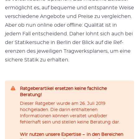
ermöglicht es, auf bequeme und entspan­nte Weise
ver­schiedene Ange­bote und Preise zu ver­gle­ichen.
Aber ob nun online oder offline: Qual­ität ist in
jedem Fall entschei­dend. Daher lohnt sich auch bei
der Sta­tik­er­suche in Berlin der Blick auf die Ref­
eren­zen des jew­eili­gen Trag­w­erk­s­plan­ers, um eine
sichere Sta­tik zu erhal­ten.
Ratgeberartikel ersetzen keine fachliche
Beratung!
Dieser Ratgeber wurde am 26. Juli 2019
hochgeladen. Die darin enthaltenen
Informationen können veraltet und/oder
fehlerhaft sein und stellen keine Beratung dar.
Wir nutzen unsere Expertise − in den Bereichen