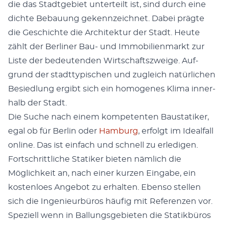
die das Stadt­ge­bi­et unterteilt ist, sind durch eine
dichte Bebau­ung gekennze­ich­net. Dabei prägte
die Geschichte die Architek­tur der Stadt. Heute
zählt der Berlin­er Bau- und Immo­bilien­markt zur
Liste der bedeu­ten­den Wirtschaft­szweige. Auf­
grund der stadt­typ­is­chen und zugle­ich natür­lichen
Besied­lung ergibt sich ein homo­genes Kli­ma inner­
halb der Stadt.
Die Suche nach einem kom­pe­ten­ten Baus­ta­tik­er,
egal ob für Berlin oder
Ham­burg
, erfol­gt im Ide­al­fall
online. Das ist ein­fach und schnell zu erledi­gen.
Fortschrit­tliche Sta­tik­er bieten näm­lich die
Möglichkeit an, nach ein­er kurzen Eingabe, ein
kosten­loes Ange­bot zu erhal­ten. Eben­so stellen
sich die Inge­nieur­büros häu­fig mit Ref­eren­zen vor.
Speziell wenn in Bal­lungs­ge­bi­eten die Sta­tik­büros