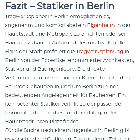
Fazit – Statiker in Berlin
Trag­w­erk­s­plan­er in Berlin ermöglichen es,
angenehm und kom­fort­a­bel ein
Eigen­heim
in der
Haupt­stadt und Metro­pole zu erricht­en oder sein
Haus umzubauen. Auf­grund des mul­ti­kul­turellen
Flairs der Stadt prof­i­tiert die
Trag­w­erk­s­pla­nung
in
Berlin von der Exper­tise renom­miert­er Architek­ten,
Sta­tik­er und Bauin­ge­nieure. Die direk­te
Verbindung zu inter­na­tionaler Klien­tel macht den
Bau von Gebäu­den in und um Berlin zu ein­er
bedeu­ten­den Angele­gen­heit für Bauher­ren. Ein
kom­pe­ten­ter Sta­tik­er ver­hil­ft zu der passenden
Immo­bilie, die stand­fest und tragfähig in der
Haupt­stadt ihren Platz find­et.
Für die Suche nach einem Inge­nieur in Berlin gibt
es ver­schiedene Optio­nen. Das mod­erne Zeital­ter