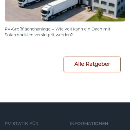
PV-Großflächenanlage − Wie voll kann ein Dach mit
Solarmodulen versiegelt werden?
Alle Ratgeber
Fußzeile
PV-STATIK FÜR
INFORMATIONEN