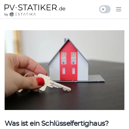
Zum Inhalt springen
pv-statiker.de by ESTATIKA
Ope
Was ist ein Schlüsselfertighaus?