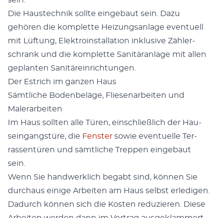
sein.
Die Haustech­nik sollte einge­baut sein. Dazu
gehören die kom­plette Heizungsan­lage eventuell
mit Lüf­tung, Elek­troin­stal­la­tion inklu­sive Zäh­ler­
schrank und die kom­plette San­itäran­lage mit allen
geplanten San­itärein­rich­tun­gen.
Der Estrich im ganzen Haus
Sämtliche Boden­beläge, Fliese­nar­beit­en und
Maler­ar­beit­en
Im Haus soll­ten alle Türen, ein­schließlich der Hau­
sein­gangstüre, die
Fen­ster
sowie eventuelle Ter­
rassen­türen und sämtliche Trep­pen einge­baut
sein.
Wenn Sie handw­erk­lich begabt sind, kön­nen Sie
dur­chaus einige Arbeit­en am Haus selb­st erledi­gen.
Dadurch kön­nen sich die Kosten reduzieren. Diese