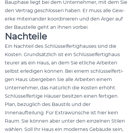
Bauphase liegt bei dem Unternehmer, mit dem Sie
den Ver­trag geschlossen haben. Er muss alle Gew­
erke miteinan­der koor­dinieren und den Ärg­er auf
der Baustelle geht an Ihnen vor­bei.
Nachteile
Ein Nachteil des Schlüs­selfer­tighaus­es sind die
Kosten. Grund­sät­zlich ist ein Schlüs­selfer­tighaus
teur­er als ein Haus, an dem Sie etliche Arbeit­en
selb­st erledi­gen kön­nen. Bei einem schlüs­selfer­ti­
gen Haus übergeben Sie alle Arbeit­en einem
Unternehmer, das natür­lich die Kosten erhöht.
Schlüs­selfer­tige Häuser besitzen einen fer­ti­gen
Plan, bezüglich des Baustils und der
Innenaufteilung. Für Extrawün­sche ist hier kein
Raum. Sie kön­nen aber unter den einzel­nen Stilen
wählen. Soll Ihr Haus ein mod­ernes Gebäude sein,