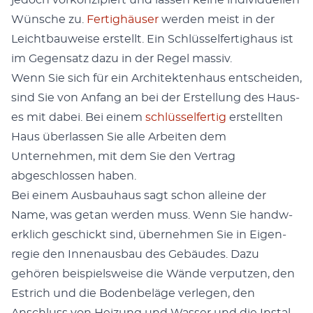
jedoch vorkonzip­iert und lassen keine indi­vidu­ellen
Wün­sche zu.
Fer­tighäuser
wer­den meist in der
Leicht­bauweise erstellt. Ein Schlüs­selfer­tighaus ist
im Gegen­satz dazu in der Regel mas­siv.
Wenn Sie sich für ein Architek­ten­haus entschei­den,
sind Sie von Anfang an bei der Erstel­lung des Haus­
es mit dabei. Bei einem
schlüs­selfer­tig
erstell­ten
Haus über­lassen Sie alle Arbeit­en dem
Unternehmen, mit dem Sie den Ver­trag
abgeschlossen haben.
Bei einem Aus­bauhaus sagt schon alleine der
Name, was getan wer­den muss. Wenn Sie handw­
erk­lich geschickt sind, übernehmen Sie in Eigen­
regie den Innenaus­bau des Gebäudes. Dazu
gehören beispiel­sweise die Wände ver­putzen, den
Estrich und die Boden­beläge ver­legen, den