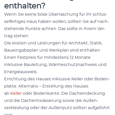
enthalten?
Wenn Sie keine böse Über­raschung für Ihr schlüs­
selfer­tiges Haus haben wollen, soll­ten Sie auf nach­
ste­hende Punk­te acht­en. Das sollte in Ihrem Ver­
trag ste­hen:
Die Kosten und Leis­tun­gen für Architekt, Sta­tik,
Baueingabe­plan und Werk­plan sind enthal­ten
Einen Fest­preis für min­destens 12 Monate
Inklu­sive Bauleitung, Wärmeschutz­nach­weis und
Energieausweis
Errich­tung des Haus­es inklu­sive Keller oder Boden­
plat­te. Alter­na­tiv – Erstel­lung des Haus­es
ab
Keller
oder Bodenkante. Die Dachein­deck­ung
und die Dachen­twässerung sowie die Außen­
verklei­dung oder der Außen­putz soll­ten aufge­führt