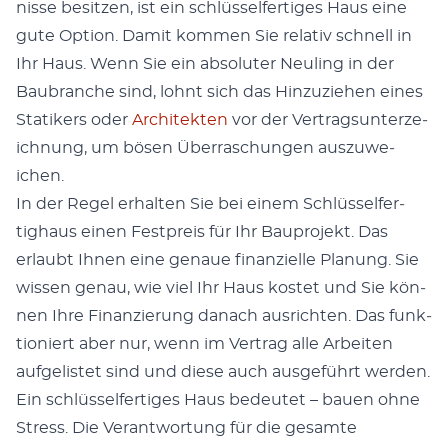
nisse besitzen, ist ein schlüs­selfer­tiges Haus eine
gute Option. Damit kom­men Sie rel­a­tiv schnell in
Ihr Haus. Wenn Sie ein absoluter Neul­ing in der
Baubranche sind, lohnt sich das Hinzuziehen eines
Sta­tik­ers oder
Architek­ten
vor der Ver­trag­sun­terze­
ich­nung, um bösen Über­raschun­gen auszuwe­
ichen.
In der Regel erhal­ten Sie bei einem Schlüs­selfer­
tighaus einen Fest­preis für Ihr Baupro­jekt. Das
erlaubt Ihnen eine genaue finanzielle Pla­nung. Sie
wis­sen genau, wie viel Ihr Haus kostet und Sie kön­
nen Ihre Finanzierung danach aus­richt­en. Das funk­
tion­iert aber nur, wenn im Ver­trag alle Arbeit­en
aufge­lis­tet sind und diese auch aus­ge­führt wer­den.
Ein schlüs­selfer­tiges Haus bedeutet – bauen ohne
Stress. Die Ver­ant­wor­tung für die gesamte