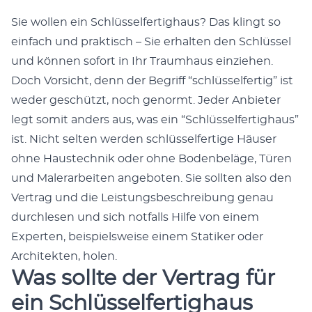
Sie wollen ein Schlüs­selfer­tighaus? Das klingt so
ein­fach und prak­tisch – Sie erhal­ten den Schlüs­sel
und kön­nen sofort in Ihr Traumhaus einziehen.
Doch Vor­sicht, denn der Begriff “schlüs­selfer­tig” ist
wed­er geschützt, noch genormt. Jed­er Anbi­eter
legt somit anders aus, was ein “Schlüs­selfer­tighaus”
ist. Nicht sel­ten wer­den schlüs­selfer­tige Häuser
ohne Haustech­nik oder ohne Boden­beläge, Türen
und Maler­ar­beit­en ange­boten. Sie soll­ten also den
Ver­trag und die Leis­tungs­beschrei­bung genau
durch­le­sen und sich not­falls Hil­fe von einem
Experten, beispiel­sweise einem Sta­tik­er oder
Architek­ten, holen.
Was sollte der Vertrag für
ein Schlüsselfertighaus