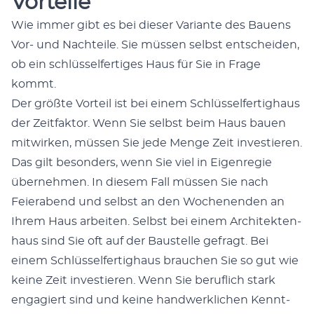
Vorteile
Wie immer gibt es bei dieser Vari­ante des Bauens
Vor- und Nachteile. Sie müssen selb­st entschei­den,
ob ein schlüs­selfer­tiges Haus für Sie in Frage
kommt.
Der größte Vorteil ist bei einem Schlüs­selfer­tighaus
der Zeit­fak­tor. Wenn Sie selb­st beim Haus bauen
mitwirken, müssen Sie jede Menge Zeit investieren.
Das gilt beson­ders, wenn Sie viel in Eigen­regie
übernehmen. In diesem Fall müssen Sie nach
Feier­abend und selb­st an den Woch­enen­den an
Ihrem Haus arbeit­en. Selb­st bei einem Architek­ten­
haus sind Sie oft auf der Baustelle gefragt. Bei
einem Schlüs­selfer­tighaus brauchen Sie so gut wie
keine Zeit investieren. Wenn Sie beru­flich stark
engagiert sind und keine handw­erk­lichen Ken­nt­