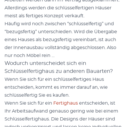
Arbeit­en wer­den dann im Ver­trag aus­geklam­mert.
Allerd­ings wer­den die schlüs­selfer­ti­gen Häuser
meist als fer­tiges Konzept verkauft.
Häu­fig wird noch zwis­chen “schlüs­selfer­tig” und
“bezugs­fer­tig” unter­schieden. Wird die Über­gabe
eines Haus­es als bezugs­fer­tig vere­in­bart, ist auch
der Innenaus­bau voll­ständig abgeschlossen. Also
nur noch Möbel rein …
Wodurch unterscheidet sich ein
Schlüsselfertighaus zu anderen Bauarten?
Wenn Sie sich für ein schlüs­selfer­tiges Haus
entschei­den, kommt es immer darauf an, wie
schlüs­selfer­tig Sie es kaufen.
Wenn Sie sich für ein
Fer­tighaus
entschei­den, ist
Ihr Arbeit­saufwand genau­so ger­ing wie bei einem
Schlüs­selfer­tighaus. Die Designs der Häuser sind