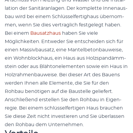
Anschluss von Heizung und Wass­er und die Instal­
la­tion der San­itäran­la­gen. Der kom­plette Innenaus­
bau wird bei einem Schlüs­selfer­tighaus über­nom­
men, wenn Sie dies ver­traglich fest­gelegt haben.
Bei einem
Bausatzhaus
haben Sie viele
Möglichkeit­en. Entwed­er Sie entschei­den sich für
einen Mas­sivbausatz, eine Man­tel­be­ton­bauweise,
ein Wohn­block­haus, ein Haus aus Holzs­pandämm­
stein oder aus Bläh­tonele­menten sowie ein Haus in
Holzrah­men­bauweise. Bei dieser Art des Bauens
wer­den Ihnen alle Ele­mente, die Sie für den
Rohbau benöti­gen auf die Baustelle geliefert.
Anschließend erstellen Sie den Rohbau in Eigen­
regie. Bei einem schlüs­selfer­ti­gen Haus brauchen
Sie diese Zeit nicht investieren und Sie über­lassen
den Rohbau dem Unternehmen.