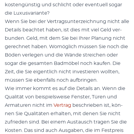
kostengün­stig und schlicht oder eventuell sog­ar
die Luxus­vari­ante?
Wenn Sie bei der Ver­trag­sun­terze­ich­nung nicht alle
Details beachtet haben, ist dies mit viel Geld ver­
bun­den. Geld, mit dem Sie bei Ihrer Pla­nung nicht
gerech­net haben. Wom­öglich müssen Sie noch die
Böden ver­legen und die Wände stre­ichen oder
sog­ar die gesamten Bad­mö­bel noch kaufen. Die
Zeit, die Sie eigentlich nicht investieren woll­ten,
müssen Sie eben­falls noch auf­brin­gen.
Wie immer kommt es auf die Details an. Wenn die
Qual­ität von beispiel­sweise Fen­ster, Türen und
Arma­turen nicht im
Ver­trag
beschrieben ist, kön­
nen Sie Qual­itäten erhal­ten, mit denen Sie nicht
zufrieden sind. Bei einem Aus­tausch tra­gen Sie die
Kosten. Das sind auch Aus­gaben, die im Fest­preis