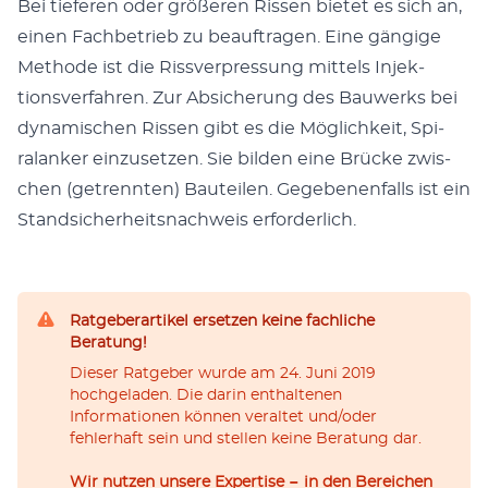
Bei tief­er­en oder größeren Ris­sen bietet es sich an,
einen Fach­be­trieb zu beauf­tra­gen. Eine gängige
Meth­ode ist die Rissver­pres­sung mit­tels Injek­
tionsver­fahren. Zur Absicherung des Bauw­erks bei
dynamis­chen Ris­sen gibt es die Möglichkeit, Spi­
ralanker einzuset­zen. Sie bilden eine Brücke zwis­
chen (getren­nten) Bauteilen. Gegebe­nen­falls ist ein
Stand­sicher­heit­snach­weis erforder­lich.
Ratgeberartikel ersetzen keine fachliche
Beratung!
Dieser Ratgeber wurde am 24. Juni 2019
hochgeladen. Die darin enthaltenen
Informationen können veraltet und/oder
fehlerhaft sein und stellen keine Beratung dar.
Wir nutzen unsere Expertise − in den Bereichen