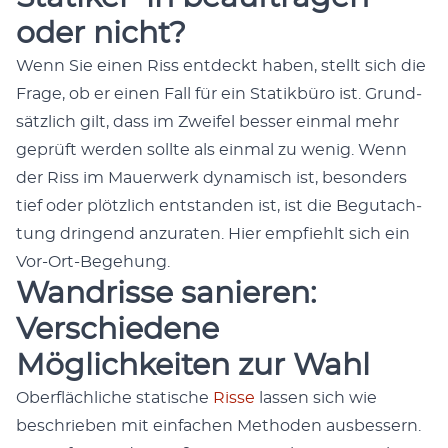
oder nicht?
Wenn Sie einen Riss ent­deckt haben, stellt sich die
Frage, ob er einen Fall für ein Sta­tik­büro ist. Grund­
sät­zlich gilt, dass im Zweifel bess­er ein­mal mehr
geprüft wer­den sollte als ein­mal zu wenig. Wenn
der Riss im Mauer­w­erk dynamisch ist, beson­ders
tief oder plöt­zlich ent­standen ist, ist die Begutach­
tung drin­gend anzu­rat­en. Hier emp­fiehlt sich ein
Vor-Ort-Bege­hung.
Wandrisse sanieren:
Verschiedene
Möglichkeiten zur Wahl
Ober­fläch­liche sta­tis­che
Risse
lassen sich wie
beschrieben mit ein­fachen Meth­o­d­en aus­bessern.