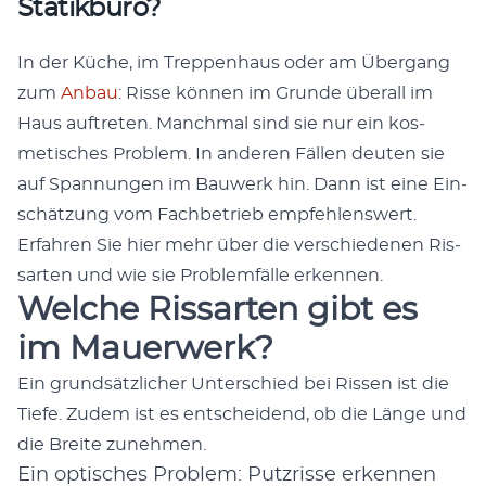
Statikbüro?
In der Küche, im Trep­pen­haus oder am Über­gang
zum
Anbau
: Risse kön­nen im Grunde über­all im
Haus auftreten. Manch­mal sind sie nur ein kos­
metis­ches Prob­lem. In anderen Fällen deuten sie
auf Span­nun­gen im Bauw­erk hin. Dann ist eine Ein­
schätzung vom Fach­be­trieb empfehlenswert.
Erfahren Sie hier mehr über die ver­schiede­nen Ris­
sarten und wie sie Prob­lem­fälle erken­nen.
Welche Rissarten gibt es
im Mauerwerk?
Ein grund­sät­zlich­er Unter­schied bei Ris­sen ist die
Tiefe. Zudem ist es entschei­dend, ob die Länge und
die Bre­ite zunehmen.
Ein optisches Problem: Putzrisse erkennen