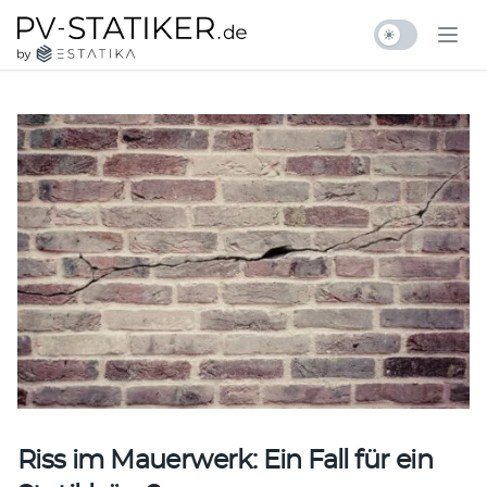
Zum Inhalt springen
pv-statiker.de by ESTATIKA
Ope
Riss im Mauerwerk: Ein Fall für ein