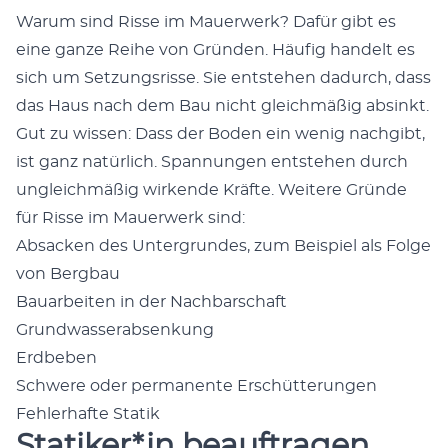
Warum sind Risse im Mauer­w­erk? Dafür gibt es
eine ganze Rei­he von Grün­den. Häu­fig han­delt es
sich um Set­zungsrisse. Sie entste­hen dadurch, dass
das Haus nach dem Bau nicht gle­ich­mäßig absinkt.
Gut zu wis­sen: Dass der Boden ein wenig nachgibt,
ist ganz natür­lich. Span­nun­gen entste­hen durch
ungle­ich­mäßig wirk­ende Kräfte. Weit­ere Gründe
für Risse im Mauer­w­erk sind:
Absack­en des Unter­grun­des, zum Beispiel als Folge
von Berg­bau
Bauar­beit­en in der Nach­barschaft
Grund­wasser­ab­senkung
Erd­beben
Schwere oder per­ma­nente Erschüt­terun­gen
Fehler­hafte Sta­tik
Statiker*in beauftragen