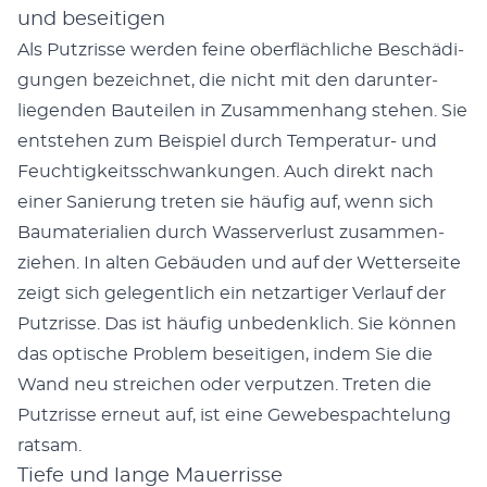
und beseitigen
Als Putzrisse wer­den feine ober­fläch­liche Beschädi­
gun­gen beze­ich­net, die nicht mit den darun­ter­
liegen­den Bauteilen in Zusam­men­hang ste­hen. Sie
entste­hen zum Beispiel durch Tem­per­atur- und
Feuchtigkeitss­chwankun­gen. Auch direkt nach
ein­er Sanierung treten sie häu­fig auf, wenn sich
Bau­ma­te­ri­alien durch Wasserver­lust zusam­men­
ziehen. In alten Gebäu­den und auf der Wet­ter­seite
zeigt sich gele­gentlich ein net­zar­tiger Ver­lauf der
Putzrisse. Das ist häu­fig unbe­den­klich. Sie kön­nen
das optis­che Prob­lem beseit­i­gen, indem Sie die
Wand neu stre­ichen oder ver­putzen. Treten die
Putzrisse erneut auf, ist eine Gewebe­spachtelung
rat­sam.
Tiefe und lange Mauerrisse