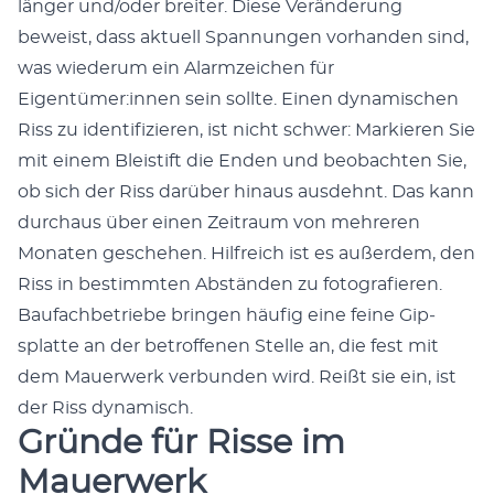
länger und/oder bre­it­er. Diese Verän­derung
beweist, dass aktuell Span­nun­gen vorhan­den sind,
was wiederum ein Alar­mze­ichen für
Eigentümer:innen sein sollte. Einen dynamis­chen
Riss zu iden­ti­fizieren, ist nicht schw­er: Markieren Sie
mit einem Bleis­tift die Enden und beobacht­en Sie,
ob sich der Riss darüber hin­aus aus­dehnt. Das kann
dur­chaus über einen Zeitraum von mehreren
Monat­en geschehen. Hil­fre­ich ist es außer­dem, den
Riss in bes­timmten Abstän­den zu fotografieren.
Bau­fach­be­triebe brin­gen häu­fig eine feine Gip­
splat­te an der betrof­fe­nen Stelle an, die fest mit
dem Mauer­w­erk ver­bun­den wird. Reißt sie ein, ist
der Riss dynamisch.
Gründe für Risse im
Mauerwerk