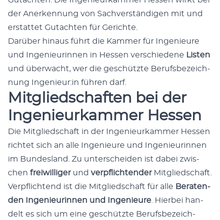
Gutacht­en: Die Inge­nieurkam­mer Hes­sen wirkt bei
der Anerken­nung von Sachver­ständi­gen mit und
erstat­tet Gutacht­en für Gerichte.
Darüber hin­aus führt die Kam­mer für Inge­nieure
und Inge­nieurin­nen in Hes­sen ver­schiedene
Lis­ten
und überwacht, wer die geschützte Berufs­beze­ich­
nung Ingenieur:in führen darf.
Mitgliedschaften bei der
Ingenieurkammer Hessen
Die Mit­glied­schaft in der Inge­nieurkam­mer Hes­sen
richtet sich an alle Inge­nieure und Inge­nieurin­nen
im Bun­des­land. Zu unter­schei­den ist dabei zwis­
chen
frei­williger
und
verpflich­t­en­der
Mit­glied­schaft.
Verpflich­t­end ist die Mit­glied­schaft für alle
Bera­ten­
den Inge­nieurin­nen und Inge­nieure
. Hier­bei han­
delt es sich um eine geschützte Berufs­beze­ich­