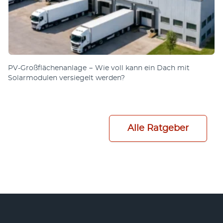
PV-Großflächenanlage − Wie voll kann ein Dach mit
Solarmodulen versiegelt werden?
Alle Ratgeber
Fußzeile