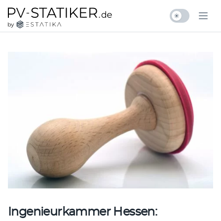
Zum Inhalt springen
pv-statiker.de by ESTATIKA
Ope
Ingenieurkammer Hessen: