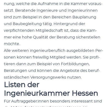
nung, welche die Auf­nahme in die Kam­mer voraus­
set­zt. Bera­tende Inge­nieure und Inge­nieurin­nen
sind zum Beispiel in den Bere­ichen Bau­pla­nung
und Baube­gleitung tätig. Hin­ter­grund der
verpflich­t­en­den Mit­glied­schaft ist, dass die Kam­
mer eine hohe Qual­ität der Beratung sich­er­stellen
möchte.
Alle weit­eren inge­nieurberu­flich aus­ge­bilde­ten Per­
so­n­en kön­nen frei­willig Mit­glied wer­den. Sie prof­i­
tieren dann zum Beispiel von Fort­bil­dun­gen,
Beratun­gen und kön­nen die Ange­bote des beruf­
sständis­chen Ver­sorgungswerks nutzen.
Listen der
Ingenieurkammer Hessen
Für Auftraggeber:innen beson­ders inter­es­sant sind