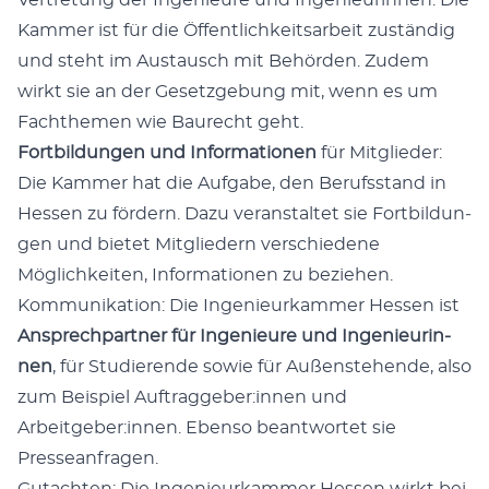
Vertre­tung der Inge­nieure und Inge­nieurin­nen: Die
Kam­mer ist für die Öffentlichkeit­sar­beit zuständig
und ste­ht im Aus­tausch mit Behör­den. Zudem
wirkt sie an der Geset­zge­bung mit, wenn es um
Fachthe­men wie Bau­recht geht.
Fort­bil­dun­gen und Infor­ma­tio­nen
für Mit­glieder:
Die Kam­mer hat die Auf­gabe, den Beruf­s­stand in
Hes­sen zu fördern. Dazu ver­anstal­tet sie Fort­bil­dun­
gen und bietet Mit­gliedern ver­schiedene
Möglichkeit­en, Infor­ma­tio­nen zu beziehen.
Kom­mu­nika­tion: Die Inge­nieurkam­mer Hes­sen ist
Ansprech­part­ner für Inge­nieure und Inge­nieurin­
nen
, für Studierende sowie für Außen­ste­hende, also
zum Beispiel Auftraggeber:innen und
Arbeitgeber:innen. Eben­so beant­wortet sie
Pressean­fra­gen.