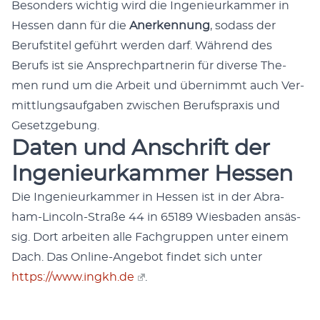
Beson­ders wichtig wird die Inge­nieurkam­mer in
Hes­sen dann für die
Anerken­nung
, sodass der
Beruf­sti­tel geführt wer­den darf. Während des
Berufs ist sie Ansprech­part­ner­in für diverse The­
men rund um die Arbeit und übern­immt auch Ver­
mit­tlungsauf­gaben zwis­chen Beruf­sprax­is und
Geset­zge­bung.
Daten und Anschrift der
Ingenieurkammer Hessen
Die Inge­nieurkam­mer in Hes­sen ist in der Abra­
ham-Lin­coln-Straße 44 in 65189 Wies­baden ansäs­
sig. Dort arbeit­en alle Fach­grup­pen unter einem
Dach. Das Online-Ange­bot find­et sich unter
https://www.ingkh.de
.