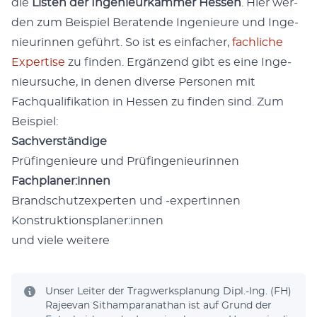
die
Lis­ten der Inge­nieurkam­mer Hes­sen
. Hier wer­
den zum Beispiel Bera­tende Inge­nieure und Inge­
nieurin­nen geführt. So ist es ein­fach­er,
fach­liche
Exper­tise
zu find­en. Ergänzend gibt es eine Inge­
nieur­suche, in denen diverse Per­so­n­en mit
Fachqual­i­fika­tion in Hes­sen zu find­en sind. Zum
Beispiel:
Sachver­ständi­ge
Prüfin­ge­nieure und Prüfin­ge­nieurin­nen
Fachplaner:innen
Brand­schutzex­perten und ‑exper­tin­nen
Konstruktionsplaner:innen
und viele weit­ere
Unser Leit­er der Trag­w­erk­s­pla­nung Dipl.-Ing. (FH)
Rajee­van Sitham­para­nathan ist auf Grund der