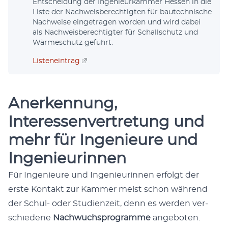
Entschei­dung der Inge­nieurkam­mer Hes­sen in die
Liste der Nach­weis­berechtigten für bautech­nis­che
Nach­weise einge­tra­gen wor­den und wird dabei
als Nach­weis­berechtigter für Schallschutz und
Wärmeschutz geführt.
Lis­tenein­trag
Anerkennung,
Interessenvertretung und
mehr für Ingenieure und
Ingenieurinnen
Für Inge­nieure und Inge­nieurin­nen erfol­gt der
erste Kon­takt zur Kam­mer meist schon während
der Schul- oder Stu­dien­zeit, denn es wer­den ver­
schiedene
Nach­wuch­spro­gramme
ange­boten.