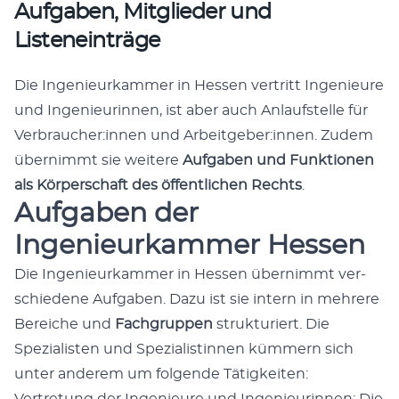
Aufgaben, Mitglieder und
Listeneinträge
Die Inge­nieurkam­mer in Hes­sen ver­tritt Inge­nieure
und Inge­nieurin­nen, ist aber auch Anlauf­stelle für
Verbraucher:innen und Arbeitgeber:innen. Zudem
übern­immt sie weit­ere
Auf­gaben und Funk­tio­nen
als Kör­per­schaft des öffentlichen Rechts
.
Aufgaben der
Ingenieurkammer Hessen
Die Inge­nieurkam­mer in Hes­sen übern­immt ver­
schiedene Auf­gaben. Dazu ist sie intern in mehrere
Bere­iche und
Fach­grup­pen
struk­turi­ert. Die
Spezial­is­ten und Spezial­istin­nen küm­mern sich
unter anderem um fol­gende Tätigkeit­en: