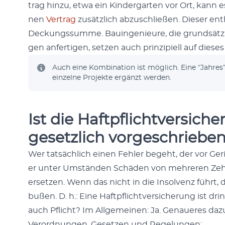
trag hinzu, etwa ein Kinder­garten vor Ort, kann es s
nen
Ver­trag
zusät­zlich abzuschließen. Dieser en
Deck­ungssumme. Bauin­ge­nieure, die grund­sät­z
gen anfer­ti­gen, set­zen auch prinzip­iell auf dieses
Auch eine Kom­bi­na­tion ist möglich. Eine “Jahre
einzelne Pro­jek­te ergänzt wer­den.
Ist die Haftpflichtversiche
gesetzlich vorgeschriebe
Wer tat­säch­lich einen Fehler bege­ht, der vor Ge
er unter Umstän­den Schä­den von mehreren Zeh
erset­zen. Wenn das nicht in die Insol­venz führt,
bußen. D. h.: Eine Haftpflichtver­sicherung ist dr
auch Pflicht? Im All­ge­meinen: Ja. Genaueres daz
Verord­nun­gen, Geset­zen und Regelun­gen: