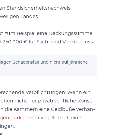
n Stand­sicher­heit­snach­weis
­eili­gen Lan­des
ibt zum Beispiel eine Deck­ungssumme
und 250.000 € für Sach- und Ver­mö­genss­
li­gen Schadens­fall und nicht auf jährliche
prechende Verpflich­tun­gen. Wenn ein
hen nicht nur pri­va­trechtliche Kon­se­
fen die Kam­mern eine Geld­buße ver­hän­
nge­nieurkam­mer
verpflichtet, einen
n­gen.