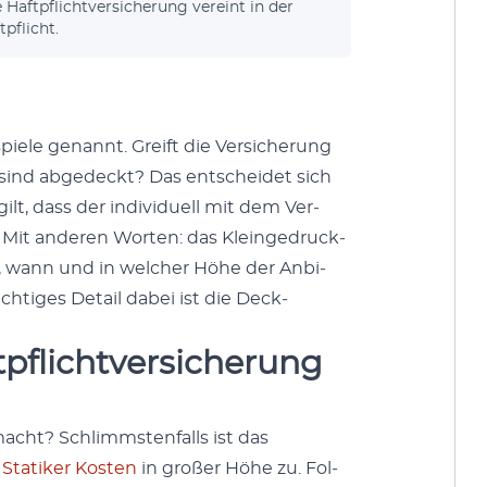
e Haftpflichtver­sicherung vere­int in der
tpflicht.
iele genan­nt. Greift die Ver­sicherung
 sind abgedeckt? Das entschei­det sich
gilt, dass der indi­vidu­ell mit dem Ver­
t. Mit anderen Worten: das Kleinge­druck­
gen, wann und in welch­er Höhe der Anbi­
chtiges Detail dabei ist die Deck­
flichtversicherung
acht? Schlimm­sten­falls ist das
n
Sta­tik­er Kosten
in großer Höhe zu. Fol­