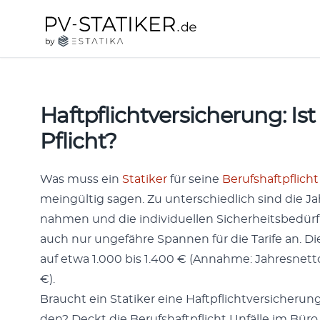
Zum Inhalt springen
pv-statiker.de by ESTATIKA
Haftpflichtversicherung: Ist s
Pflicht?
Was muss ein
Sta­tik­er
für seine
Beruf­shaftpflicht
me­ingültig sagen. Zu unter­schiedlich sind die J
nah­men und die indi­vidu­ellen Sicher­heits­bedür
auch nur unge­fähre Span­nen für die Tar­ife an. Di
auf etwa 1.000 bis 1.400 € (Annahme: Jahres­net­
€).
Braucht ein Sta­tik­er eine Haftpflichtver­sicherun
den? Deckt die Beruf­shaftpflicht Unfälle im Büro 