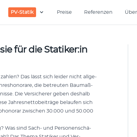
PV-Statik
Preise
Referenzen
Über
ie für die Statiker:in
zahlen? Das lässt sich lei­der nicht all­ge­
ahreshon­o­rare, die betreuten Bau­maß­
fnisse. Die Ver­sicher­er geben deshalb
ese Jahres­net­to­beiträge belaufen sich
to­hono­rar zwis­chen 30.000 und 50.000
g? Was sind Sach- und Per­so­n­en­schä­
ab? Das The­ma Sta­tik­er und Ver­