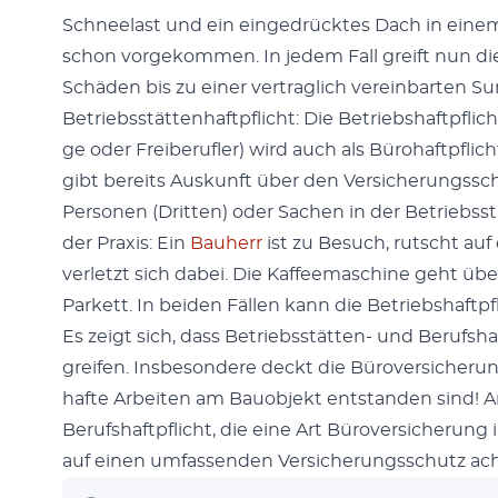
Schnee­last und ein einge­drück­tes Dach in eine
schon vorgekom­men. In jedem Fall greift nun die 
Schä­den bis zu ein­er ver­traglich vere­in­barten S
Betrieb­sstät­ten­haftpflicht: Die Betrieb­shaftpflich
ge oder Freiberu­fler) wird auch als Büro­haftpfli
gibt bere­its Auskun­ft über den Ver­sicherungss­
Per­so­n­en (Drit­ten) oder Sachen in der Betrieb­s
der Prax­is: Ein
Bauherr
ist zu Besuch, rutscht au
ver­let­zt sich dabei. Die Kaf­feemas­chine geht üb
Par­kett. In bei­den Fällen kann die Betrieb­shaftpf
Es zeigt sich, dass Betrieb­sstät­ten- und Beruf­sha
greifen. Ins­beson­dere deckt die Bürover­sicheru
hafte Arbeit­en am Bauob­jekt ent­standen sind! 
Beruf­shaftpflicht, die eine Art Bürover­sicherung in
auf einen umfassenden Ver­sicherungss­chutz ach