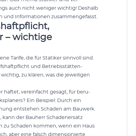
d­ings auch nicht weniger wichtig! Deshalb
riften und Infor­ma­tio­nen zusam­menge­fasst.
haftpflicht,
r – wichtige
 Tar­ife, die für Sta­tik­er sin­nvoll sind.
shaftpflicht und Betrieb­sstät­ten­
 wichtig, zu klären, was die jew­eili­gen
er haftet, vere­in­facht gesagt, für beru­
k­s­plan­ers? Ein Beispiel: Durch ein
h­nung entste­hen Schä­den am Bauw­erk.
gen, kann der Bauherr Schaden­er­satz
o­n­en zu Schaden kom­men, wenn ein Haus
ich, aber eine falsch dimen­sion­ierte