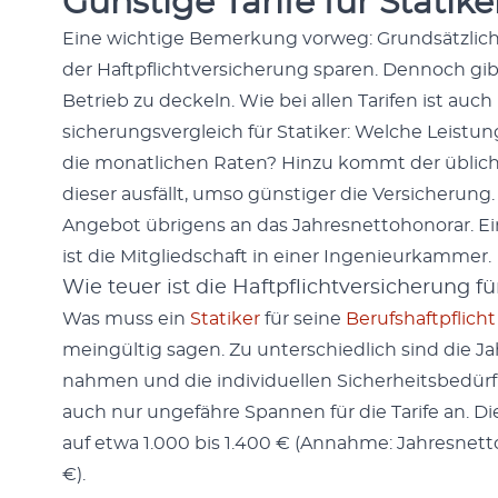
Günstige Tarife für Statike
Eine wichtige Bemerkung vor­weg: Grund­sät­zlich so
der Haftpflichtver­sicherung sparen. Den­noch gib
Betrieb zu deck­eln. Wie bei allen Tar­ifen ist auc
sicherungsver­gle­ich für Sta­tik­er: Welche Leis­
die monatlichen Rat­en? Hinzu kommt der übliche 
dieser aus­fällt, umso gün­stiger die Ver­sicherung.
Ange­bot übri­gens an das Jahres­net­to­hono­rar. 
ist die Mit­glied­schaft in ein­er Inge­nieurkam­mer.
Wie teuer ist die Haftpflichtversicherung fü
Was muss ein
Sta­tik­er
für seine
Beruf­shaftpflicht
me­ingültig sagen. Zu unter­schiedlich sind die J
nah­men und die indi­vidu­ellen Sicher­heits­bedür
auch nur unge­fähre Span­nen für die Tar­ife an. Di
auf etwa 1.000 bis 1.400 € (Annahme: Jahres­net­
€).