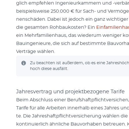
glich empfehlen Inge­nieurkam­mern und ‑ver­bän
beispiel­sweise 250.000 € für Sach- und Ver­mö­gens
n­en­schä­den. Dabei ist jedoch ein ganz wichtig
die gesamten Rohbaukosten? Ein
Ein­fam­i­lien­h
ein Mehrfam­i­lien­haus, das wiederum weniger kostet
Bauin­ge­nieure, die sich auf bes­timmte Bau­vorh
Verträge wählen.
Zu beacht­en ist außer­dem, ob es eine Jahreshöch
hoch diese aus­fällt.
Jahresvertrag und projektbezogene Tarife
Beim Abschluss ein­er Beruf­shaftpflichtver­sicher
Tar­ife für alle Arbeit­en inner­halb eines Jahres und
te. Die Jahre­shaftpflichtver­sicherung wählen di
kon­tinuier­lich ähn­liche Bau­vorhaben betreuen.