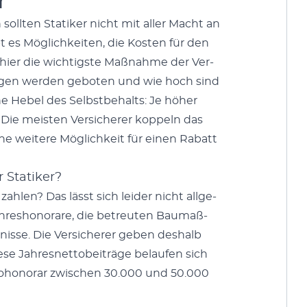
r
ll­ten Sta­tik­er nicht mit aller Macht an
t es Möglichkeit­en, die Kosten für den
h hier die wichtig­ste Maß­nahme der Ver­
tun­gen wer­den geboten und wie hoch sind
Hebel des Selb­st­be­halts: Je höher
 Die meis­ten Ver­sicher­er kop­peln das
Eine weit­ere Möglichkeit für einen Rabatt
r Statiker?
zahlen? Das lässt sich lei­der nicht all­ge­
ahreshon­o­rare, die betreuten Bau­maß­
fnisse. Die Ver­sicher­er geben deshalb
ese Jahres­net­to­beiträge belaufen sich
to­hono­rar zwis­chen 30.000 und 50.000