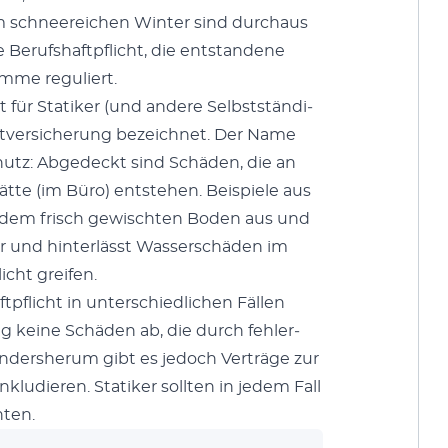
m schneere­ichen Win­ter sind dur­chaus
Beruf­shaftpflicht, die ent­standene
umme reg­uliert.
t für Sta­tik­er (und andere Selb­st­ständi­
chtver­sicherung beze­ich­net. Der Name
chutz: Abgedeckt sind Schä­den, die an
stätte (im Büro) entste­hen. Beispiele aus
f dem frisch gewis­cht­en Boden aus und
er und hin­ter­lässt Wasser­schä­den im
licht greifen.
ftpflicht in unter­schiedlichen Fällen
ng keine Schä­den ab, die durch fehler­
Ander­sherum gibt es jedoch Verträge zur
kludieren. Sta­tik­er soll­ten in jedem Fall
t­en.