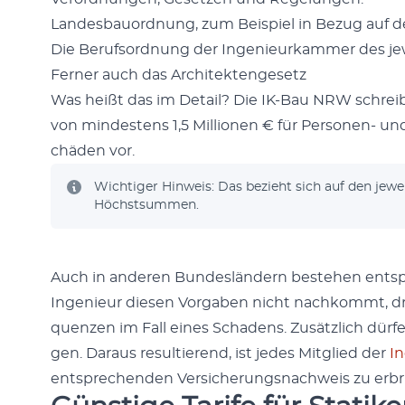
Lan­des­bauord­nung, zum Beispiel in Bezug auf de
Die Beruf­sor­d­nung der Inge­nieurkam­mer des jew
Fern­er auch das Architek­tenge­setz
Was heißt das im Detail? Die IK-Bau NRW schre
von min­destens 1,5 Mil­lio­nen € für Per­so­n­en- 
chä­den vor.
Wichtiger Hin­weis: Das bezieht sich auf den jew­ei
Höch­st­sum­men.
Auch in anderen Bun­deslän­dern beste­hen ents
Inge­nieur diesen Vor­gaben nicht nachkommt, dro­
quen­zen im Fall eines Schadens. Zusät­zlich dür­
gen. Daraus resul­tierend, ist jedes Mit­glied der
I
entsprechen­den Ver­sicherungsnach­weis zu erbri