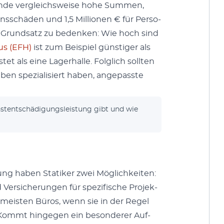
de ver­gle­ich­sweise hohe Sum­men,
s­chä­den und 1,5 Mil­lio­nen € für Per­so­
er Grund­satz zu bedenken: Wie hoch sind
aus (EFH)
ist zum Beispiel gün­stiger als
 als eine Lager­halle. Fol­glich soll­ten
aben spezial­isiert haben, angepasste
­stentschädi­gungsleis­tung gibt und wie
ung haben Sta­tik­er zwei Möglichkeit­en:
 Ver­sicherun­gen für spez­i­fis­che Pro­jek­
e meis­ten Büros, wenn sie in der Regel
 Kommt hinge­gen ein beson­der­er Auf­