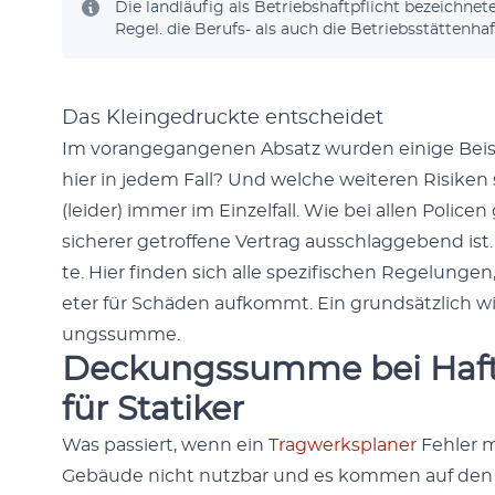
Die landläu­fig als Betrieb­shaftpflicht beze­ich­net
Regel. die Berufs- als auch die Betrieb­sstät­ten­haf
Das Kleingedruckte entscheidet
Im vor­ange­gan­genen Absatz wur­den einige Beisp
hier in jedem Fall? Und welche weit­eren Risiken
(lei­der) immer im Einzelfall. Wie bei allen Poli­cen 
sicher­er getrof­fene Ver­trag auss­chlaggebend is
te. Hier find­en sich alle spez­i­fis­chen Regelun­
eter für Schä­den aufkommt. Ein grund­sät­zlich wi
ungssumme.
Deckungssumme bei Haftp
für Statiker
Was passiert, wenn ein
Trag­w­erk­s­plan­er
Fehler m
Gebäude nicht nutzbar und es kom­men auf de