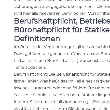
sicherun­gen ist, zugegeben, kom­pliziert – aller
sind hier alle rel­e­van­ten Def­i­n­i­tio­nen, Vorsch
Berufshaftpflicht, Betriebs
Bürohaftpflicht für Statike
Definitionen
Im Bere­ich der Ver­sicherun­gen gibt es ver­schiedene
Dazu gehören die genan­nten Vari­anten der Beruf­
haftpflicht (auch Büro­haftpflicht). Zunächst ist es
Tar­ife abdeck­en.
Beruf­shaftpflicht: Die Beruf­shaftpflicht für Sta­tik­
fliche Fehler. Was heißt das im Fall eines Trag­w­er
falsches Gutacht­en oder eine fehler­hafte Berec
Sollte die Schuld tat­säch­lich beim Sta­tik­er lie
fordern. Schlimm­sten­falls kön­nen sog­ar Per­s
ein­stürzt. Let­zteres ist zum Glück unwahrschein­l