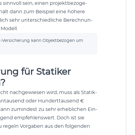
in­nvoll sein, einen pro­jek­t­be­zo­ge­
thält dann zum Beispiel eine höhere
lich sehr unter­schiedliche Berech­nun­
 Mod­ell.
s”-Versicherung kann Objek­t­be­zo­gen um
rung für Statiker
n?
richt nachgewiesen wird, muss als Sta­tik­
n­tausend oder Hun­dert­tausend €
 dann zumin­d­est zu sehr erhe­blichen Ein­
in­gend empfehlenswert. Doch ist sie
u regeln Vor­gaben aus den fol­gen­den