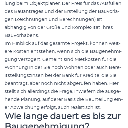
lung beim Objek­t­plan­er. Der Preis für das Aus­füllen
des Bauantrages und der Erstel­lung der Bau­vor­la­
gen (Zeich­nun­gen und Berech­nun­gen) ist
abhängig von der Größe und Kom­plex­ität Ihres
Bau­vorhabens.
Im Hin­blick auf das gesamte Pro­jekt, kön­nen weit­
ere Kosten entste­hen, wenn sich die Bau­genehmi­
gung verzögert. Gemeint sind Mietkosten für die
Woh­nung in der Sie noch wohnen oder auch Bere­
it­stel­lungszin­sen bei der Bank für Kred­ite, die Sie
beantragt, aber noch nicht abgerufen haben. Hier
stellt sich allerd­ings die Frage, inwiefern die aus­ge­
hende Pla­nung, auf der­er Basis die Beurteilung ein­
er Abwe­ichung erfol­gt, auch real­is­tisch ist.
Wie lange dauert es bis zur
Baugenehmigung?