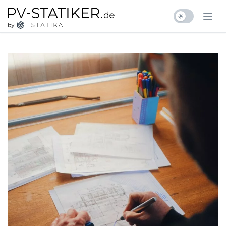
Zum Inhalt springen
pv-statiker.de by ESTATIKA
Ope