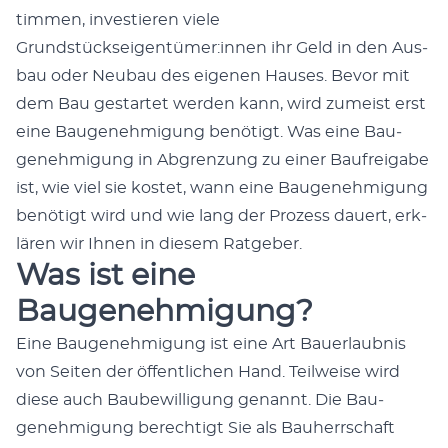
tim­men, investieren viele
Grundstückseigentümer:innen ihr Geld in den Aus­
bau oder Neubau des eige­nen Haus­es. Bevor mit
dem Bau ges­tartet wer­den kann, wird zumeist erst
eine Bau­genehmi­gung benötigt. Was eine Bau­
genehmi­gung in Abgren­zung zu ein­er Baufreiga­be
ist, wie viel sie kostet, wann eine Bau­genehmi­gung
benötigt wird und wie lang der Prozess dauert, erk­
lären wir Ihnen in diesem Rat­ge­ber.
Was ist eine
Baugenehmigung?
Eine Bau­genehmi­gung ist eine Art Bauer­laub­nis
von Seit­en der öffentlichen Hand. Teil­weise wird
diese auch Baube­wil­li­gung genan­nt. Die Bau­
genehmi­gung berechtigt Sie als Bauherrschaft