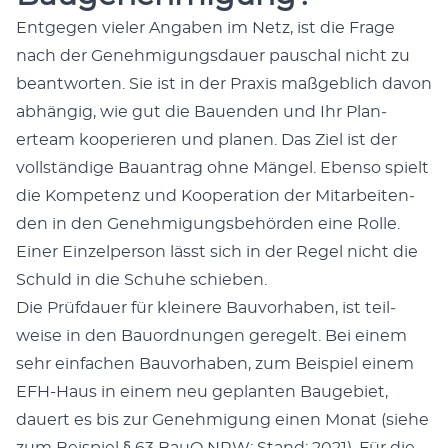
Ent­ge­gen viel­er Angaben im Netz, ist die Frage
nach der Genehmi­gungs­dauer pauschal nicht zu
beant­worten. Sie ist in der Prax­is maßge­blich davon
abhängig, wie gut die Bauen­den und Ihr Plan­
erteam kooperieren und pla­nen. Das Ziel ist der
voll­ständi­ge Bauantrag ohne Män­gel. Eben­so spielt
die Kom­pe­tenz und Koop­er­a­tion der Mitar­bei­t­en­
den in den Genehmi­gungs­be­hör­den eine Rolle.
Ein­er Einzelper­son lässt sich in der Regel nicht die
Schuld in die Schuhe schieben.
Die Prüf­dauer für kleinere Bau­vorhaben, ist teil­
weise in den Bauord­nun­gen geregelt. Bei einem
sehr ein­fachen Bau­vorhaben, zum Beispiel einem
EFH-Haus in einem neu geplanten Bauge­bi­et,
dauert es bis zur Genehmi­gung einen Monat (siehe
zum Beispiel § 63 BauO NRW; Stand: 2021). Für die