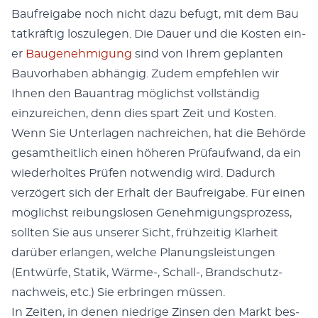
Baufreiga­be noch nicht dazu befugt, mit dem Bau
tatkräftig loszule­gen. Die Dauer und die Kosten ein­
er
Bau­genehmi­gung
sind von Ihrem geplanten
Bau­vorhaben abhängig. Zudem empfehlen wir
Ihnen den Bauantrag möglichst voll­ständig
einzure­ichen, denn dies spart Zeit und Kosten.
Wenn Sie Unter­la­gen nachre­ichen, hat die Behörde
gesamtheitlich einen höheren Prü­faufwand, da ein
wieder­holtes Prüfen notwendig wird. Dadurch
verzögert sich der Erhalt der Baufreiga­be. Für einen
möglichst rei­bungslosen Genehmi­gung­sprozess,
soll­ten Sie aus unser­er Sicht, frühzeit­ig Klarheit
darüber erlan­gen, welche Pla­nungsleis­tun­gen
(Entwürfe, Sta­tik, Wärme‑, Schall‑, Brand­schutz­
nach­weis, etc.) Sie erbrin­gen müssen.
In Zeit­en, in denen niedrige Zin­sen den Markt bes­