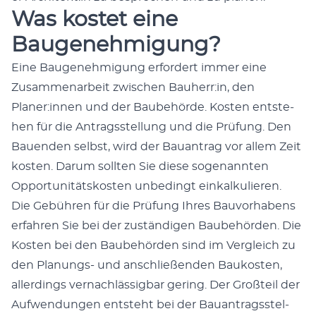
Was kostet eine
Baugenehmigung?
Eine Bau­genehmi­gung erfordert immer eine
Zusam­me­nar­beit zwis­chen Bauherr:in, den
Planer:innen und der Baube­hörde. Kosten entste­
hen für die Antragsstel­lung und die Prü­fung. Den
Bauen­den selb­st, wird der Bauantrag vor allem Zeit
kosten. Darum soll­ten Sie diese soge­nan­nten
Oppor­tu­nität­skosten unbe­d­ingt einkalkulieren.
Die Gebühren für die Prü­fung Ihres Bau­vorhabens
erfahren Sie bei der zuständi­gen Baube­hör­den. Die
Kosten bei den Baube­hör­den sind im Ver­gle­ich zu
den Pla­nungs- und anschließen­den Baukosten,
allerd­ings ver­nach­läs­sig­bar ger­ing. Der Großteil der
Aufwen­dun­gen entste­ht bei der Bauantragsstel­