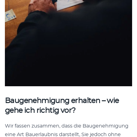
Baugenehmigung erhalten – wie
gehe ich richtig vor?
Wir fassen zusam­men, dass die Bau­genehmi­gung
eine Art Bauer­laub­nis darstellt, Sie jedoch ohne