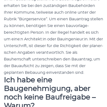
erhal­ten Sie bei den zuständi­gen Baube­hör­den
Ihrer Kom­mune, teil­weise auch online unter der
Rubrik “Bürg­erser­vice”. Um einen Bauantrag stellen
zu kön­nen, benöti­gen Sie einen bau­vor­lage­
berechtigten Per­son. In der Regel han­delt es sich
um eine:n Architekt:in oder Bauingenieur:in. Mit der
Unter­schrift, ist dieser für die Richtigkeit der planer­
ischen Angaben ver­ant­wortlich. Sie als
Bauherrschaft unter­schreiben den Bauantrag, um
der Bauauf­sicht zu zeigen, dass Sie mit der
geplanten Bebau­ung ein­ver­standen sind.
Ich habe eine
Baugenehmigung, aber
noch keine Baufreigabe –
Warum?