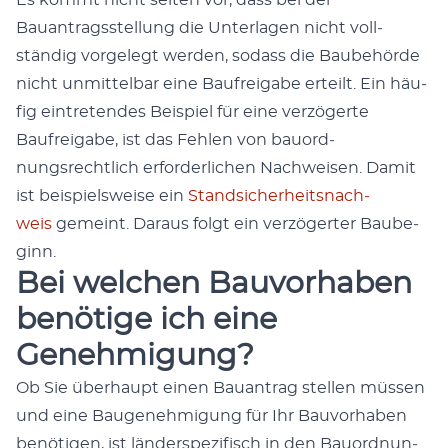
Bauantragsstel­lung die Unter­la­gen nicht voll­
ständig vorgelegt wer­den, sodass die Baube­hörde
nicht unmit­tel­bar eine Baufreiga­be erteilt. Ein häu­
fig ein­tre­tendes Beispiel für eine verzögerte
Baufreiga­be, ist das Fehlen von bauord­
nungsrechtlich erforder­lichen Nach­weisen. Damit
ist beispiel­sweise ein
Stand­sicher­heit­snach­
weis
gemeint. Daraus fol­gt ein verzögert­er Baube­
ginn.
Bei welchen Bauvorhaben
benötige ich eine
Genehmigung?
Ob Sie über­haupt einen Bauantrag stellen müssen
und eine Bau­genehmi­gung für Ihr Bau­vorhaben
benöti­gen, ist län­der­spez­i­fisch in den Bauord­nun­