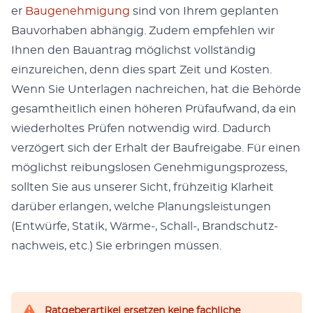
er
Bau­genehmi­gung
sind von Ihrem geplanten
Bau­vorhaben abhängig. Zudem empfehlen wir
Ihnen den Bauantrag möglichst voll­ständig
einzure­ichen, denn dies spart Zeit und Kosten.
Wenn Sie Unter­la­gen nachre­ichen, hat die Behörde
gesamtheitlich einen höheren Prü­faufwand, da ein
wieder­holtes Prüfen notwendig wird. Dadurch
verzögert sich der Erhalt der Baufreiga­be. Für einen
möglichst rei­bungslosen Genehmi­gung­sprozess,
soll­ten Sie aus unser­er Sicht, frühzeit­ig Klarheit
darüber erlan­gen, welche Pla­nungsleis­tun­gen
(Entwürfe, Sta­tik, Wärme‑, Schall‑, Brand­schutz­
nach­weis, etc.) Sie erbrin­gen müssen.
Ratgeberartikel ersetzen keine fachliche