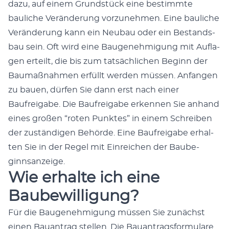
dazu, auf einem Grund­stück eine bes­timmte
bauliche Verän­derung vorzunehmen. Eine bauliche
Verän­derung kann ein Neubau oder ein Bestands­
bau sein. Oft wird eine Bau­genehmi­gung mit Aufla­
gen erteilt, die bis zum tat­säch­lichen Beginn der
Bau­maß­nah­men erfüllt wer­den müssen. Anfan­gen
zu bauen, dür­fen Sie dann erst nach ein­er
Baufreiga­be. Die Baufreiga­be erken­nen Sie anhand
eines großen “roten Punk­tes” in einem Schreiben
der zuständi­gen Behörde. Eine Baufreiga­be erhal­
ten Sie in der Regel mit Ein­re­ichen der Baube­
ginnsanzeige.
Wie erhalte ich eine
Baubewilligung?
Für die Bau­genehmi­gung müssen Sie zunächst
einen Bauantrag stellen. Die Bauantrags­for­mu­la­re