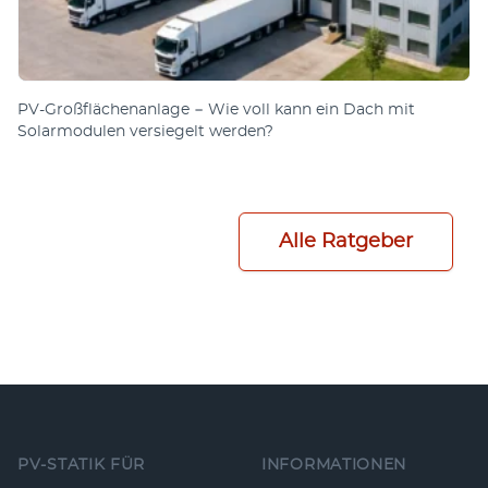
PV-Großflächenanlage − Wie voll kann ein Dach mit
Solarmodulen versiegelt werden?
Alle Ratgeber
Fußzeile
PV-STATIK FÜR
INFORMATIONEN