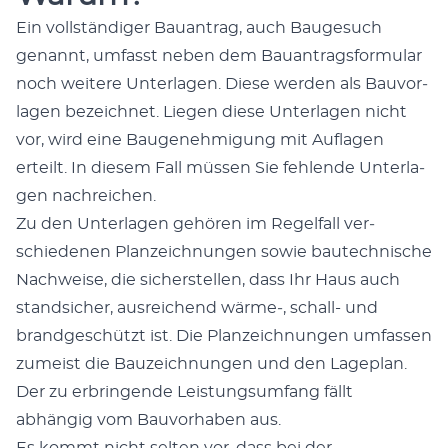
Ein voll­ständi­ger Bauantrag, auch Bauge­such
genan­nt, umfasst neben dem Bauantrags­for­mu­lar
noch weit­ere Unter­la­gen. Diese wer­den als Bau­vor­
la­gen beze­ich­net. Liegen diese Unter­la­gen nicht
vor, wird eine Bau­genehmi­gung mit Aufla­gen
erteilt. In diesem Fall müssen Sie fehlende Unter­la­
gen nachre­ichen.
Zu den Unter­la­gen gehören im Regelfall ver­
schiede­nen Planze­ich­nun­gen sowie bautech­nis­che
Nach­weise, die sich­er­stellen, dass Ihr Haus auch
stand­sich­er, aus­re­ichend wärme‑, schall- und
brandgeschützt ist. Die Planze­ich­nun­gen umfassen
zumeist die Bauze­ich­nun­gen und den Lage­plan.
Der zu erbrin­gende Leis­tung­sum­fang fällt
abhängig vom Bau­vorhaben aus.
Es kommt nicht sel­ten vor, dass bei der