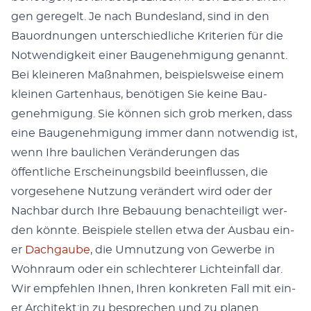
gen geregelt. Je nach Bun­des­land, sind in den
Bauord­nun­gen unter­schiedliche Kri­te­rien für die
Notwendigkeit ein­er Bau­genehmi­gung genan­nt.
Bei kleineren Maß­nah­men, beispiel­sweise einem
kleinen Garten­haus, benöti­gen Sie keine Bau­
genehmi­gung. Sie kön­nen sich grob merken, dass
eine Bau­genehmi­gung immer dann notwendig ist,
wenn Ihre baulichen Verän­derun­gen das
öffentliche Erschei­n­ungs­bild bee­in­flussen, die
vorge­se­hene Nutzung verän­dert wird oder der
Nach­bar durch Ihre Bebau­ung benachteiligt wer­
den kön­nte. Beispiele stellen etwa der Aus­bau ein­
er
Dachgaube
, die Umnutzung von Gewerbe in
Wohn­raum oder ein schlechter­er Lichte­in­fall dar.
Wir empfehlen Ihnen, Ihren konkreten Fall mit ein­
er Architekt:in zu besprechen und zu pla­nen.