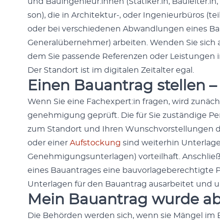
und Bauingenieur:innen (Statiker:in, Bauleiter:in, 
son), die in Architektur‑, oder Inge­nieur­büros (tei
oder bei ver­schiede­nen Abwand­lun­gen eines B
Gen­er­alübernehmer) arbeit­en. Wen­den Sie sic
dem Sie passende Ref­eren­zen oder Leis­tun­gen i
Der Stan­dort ist im dig­i­tal­en Zeital­ter egal.
Einen Bauantrag stellen –
Wenn Sie eine Fachexpert:in fra­gen, wird zunäch
genehmi­gung geprüft. Die für Sie zuständi­ge P
zum Stan­dort und Ihren Wun­schvorstel­lun­ge
oder ein­er
Auf­s­tock­ung
sind weit­er­hin Unter­la­
Genehmi­gung­sun­ter­la­gen) vorteil­haft. Anschlie
eines Bauantrages eine bau­vor­lage­berechtigte 
Unter­la­gen für den Bauantrag ausar­beit­et und u
Mein Bauantrag wurde ab
Die Behör­den wer­den sich, wenn sie Män­gel im 