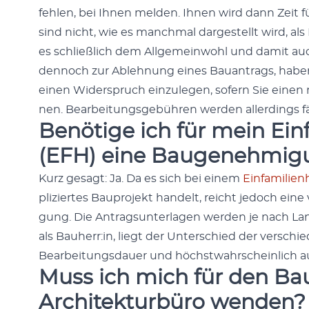
fehlen, bei Ihnen melden. Ihnen wird dann Zeit f
sind nicht, wie es manch­mal dargestellt wird, als
es schließlich dem All­ge­mein­wohl und damit au
den­noch zur Ablehnung eines Bauantrags, haben 
einen Wider­spruch einzule­gen, sofern Sie einen
nen. Bear­beitungs­ge­bühren wer­den allerd­ings fäl
Benötige ich für mein
Ein
(EFH)
eine Baugenehmig
Kurz gesagt: Ja. Da es sich bei einem
Ein­fam­i­lien
pliziertes Baupro­jekt han­delt, reicht jedoch ein
gung. Die Antrag­sun­ter­la­gen wer­den je nach Lan
als Bauherr:in, liegt der Unter­schied der ver­sch
Bear­beitungs­dauer und höchst­wahrschein­lich 
Muss ich mich für den Ba
Architekturbüro wenden?