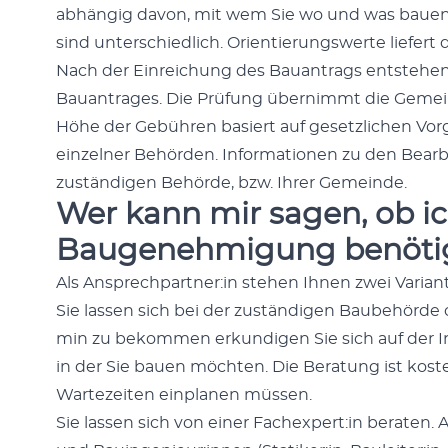
abhängig davon, mit wem Sie wo und was bauen m
sind unter­schiedlich. Ori­en­tierungswerte liefert 
Nach der Ein­re­ichung des Bauantrags entste­hen 
Bauantrages. Die Prü­fung übern­immt die Gemein
Höhe der Gebühren basiert auf geset­zlichen Vor
einzel­ner Behör­den. Infor­ma­tio­nen zu den Bear­
zuständi­gen Behörde, bzw. Ihrer Gemeinde.
Wer kann mir sagen, ob ic
Baugenehmigung benöti
Als Ansprechpartner:in ste­hen Ihnen zwei Vari­ant
Sie lassen sich bei der zuständi­gen Baube­hörd
min zu bekom­men erkundi­gen Sie sich auf der In
in der Sie bauen möcht­en. Die Beratung ist kosten­
Wartezeit­en ein­pla­nen müssen.
Sie lassen sich von ein­er Fachexpert:in berat­en. 