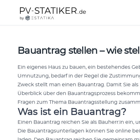
Zum Inhalt springen
pv-statiker.de by ESTATIKA
Bauantrag stellen – wie stell
Ein eigenes Haus zu bauen, ein beste­hen­des 
Umnutzung, bedarf in der Regel die Zus­tim­mung
Zweck stellt man einen Bauantrag. Damit Sie al
Überblick über den Bauantragsprozess bekom­men
Fra­gen zum The­ma Bauantragsstel­lung zusam­m
Was ist ein Bauantrag?
Einen Bauantrag reichen Sie als Bauherr:in ein, 
Die Bauantrag­sun­ter­la­gen kön­nen Sie online b
laden. Den Bauantrag reichen Sie gemein­sam mit d