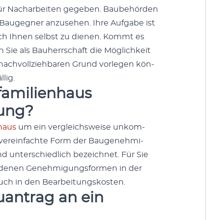
ür Nachar­beit­en gegeben. Baube­hör­den
 Baugeg­n­er anzuse­hen. Ihre Auf­gabe ist
ch Ihnen selb­st zu dienen. Kommt es
Sie als Bauherrschaft die Möglichkeit
 nachvol­lziehbaren Grund vor­legen kön­
­lig.
familienhaus
ung?
­haus
um ein ver­gle­ich­sweise unkom­
e vere­in­fachte Form der Bau­genehmi­
d unter­schiedlich beze­ich­net. Für Sie
iede­nen Genehmi­gungs­for­men in der
auch in den Bear­beitungskosten.
uantrag an ein