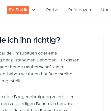
PV-Statik
Preise
Referenzen
Über
e ich ihn richtig?
Gebäude umzubauen oder eine
 der zuständi­gen Behör­den. Für diesen
s ange­hende Bauherrschaft einen
, haben wir Ihnen häu­fig gestellte
engestellt.
um eine Bau­genehmi­gung zu erhal­ten.
ei den zuständi­gen Behör­den herun­ter­
er erforder­lichen Bau­vor­la­gen ein.