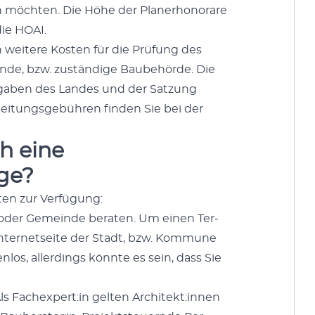
öcht­en. Die Höhe der Plan­er­hono­rare
die HOAI.
weit­ere Kosten für die Prü­fung des
de, bzw. zuständi­ge Baube­hörde. Die
­gaben des Lan­des und der Satzung
beitungs­ge­bühren find­en Sie bei der
h eine
ge?
en zur Ver­fü­gung:
e oder Gemeinde berat­en. Um einen Ter­
ter­net­seite der Stadt, bzw. Kom­mune
los, allerd­ings kön­nte es sein, dass Sie
Als Fachexpert:in gel­ten Architekt:innen