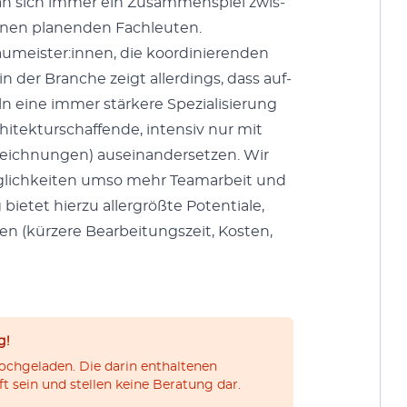
 an sich immer ein Zusam­men­spiel zwis­
nen pla­nen­den Fach­leuten.
umeister:innen, die koor­dinieren­den
in der Branche zeigt allerd­ings, dass auf­
n eine immer stärkere Spezial­isierung
itek­turschaf­fende, inten­siv nur mit
ich­nun­gen) auseinan­der­set­zen. Wir
glichkeit­en umso mehr Tea­mar­beit und
ng bietet hierzu aller­größte Poten­tiale,
­nen (kürzere Bear­beitungszeit, Kosten,
g!
chgeladen. Die darin enthaltenen
t sein und stellen keine Beratung dar.