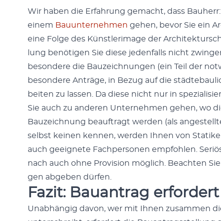
Wir haben die Erfahrung gemacht, dass Bauherr:in
einem
Bau­un­ternehmen
gehen, bevor Sie ein Arc
eine Folge des Kün­st­ler­im­age der Architek­tursc
lung benöti­gen Sie diese jeden­falls nicht zwin­g
beson­dere die Bauze­ich­nun­gen (ein Teil der not
beson­dere Anträge, in Bezug auf die städte­baulic
beit­en zu lassen. Da diese nicht nur in spezial­isi
Sie auch zu anderen Unternehmen gehen, wo diese
Bauze­ich­nung beauf­tragt wer­den (als angestellt
selb­st keinen ken­nen, wer­den Ihnen von Statik
auch geeignete Fach­per­so­n­en emp­fohlen. Ser­i
nach auch ohne Pro­vi­sion möglich. Beacht­en S
gen abgeben dür­fen.
Fazit: Bauantrag erforder
Unab­hängig davon, wer mit Ihnen zusam­men die B