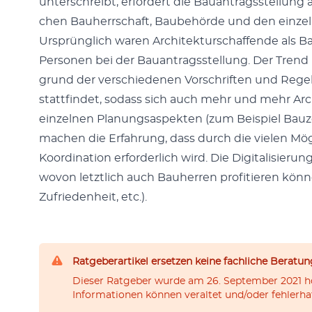
unter­schreibt, erfordert die Bauantragsstel­lung
chen Bauherrschaft, Baube­hörde und den einzel­
Ursprünglich waren Architek­turschaf­fende als Ba
Per­so­n­en bei der Bauantragsstel­lung. Der Trend 
grund der ver­schiede­nen Vorschriften und Regel
stat­tfind­et, sodass sich auch mehr und mehr Arch
einzel­nen Pla­nungsaspek­ten (zum Beispiel Bauze­
machen die Erfahrung, dass durch die vie­len Mö
Koor­di­na­tion erforder­lich wird. Die Dig­i­tal­isieru
wovon let­ztlich auch Bauher­ren prof­i­tieren kön
Zufrieden­heit, etc.).
Ratgeberartikel ersetzen keine fachliche Beratun
Dieser Ratgeber wurde am 26. September 2021 ho
Informationen können veraltet und/oder fehlerhaf