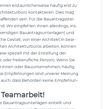
nen erstaunlicher­weise häu­fig erst zu
hitek­tur­büro kon­tak­tieren. Dies mag
haf­fend­en sein. Für die Bauantragsstel­
end. Wir empfehlen Ihnen allerd­ings, ins­
wendi­gen Bauantrag­sun­ter­la­gen) und
he Gestalt, von ein­er Architekt:in bear­
erten Architek­tur­büros arbeit­en, kön­nen
 speziell mit der Erstel­lung der
e oder freiberu­fliche Per­son). Wenn Sie
er:innen oder Bau­un­ternehmen, häu­fig
öse Empfehlun­gen sind unser­er Mei­n­ung
ie auch, dass Behör­den keine Empfehlun­
t Teamarbeit!
auantrag­sun­ter­la­gen erstellt und