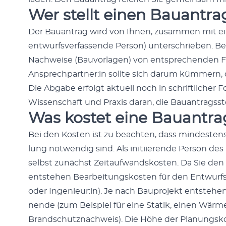
Wer stellt einen Bauantra
Der Bauantrag wird von Ihnen, zusam­men mit ein­e
entwurfsver­fassende Per­son) unter­schrieben. Bea
Nach­weise (Bau­vor­la­gen) von entsprechen­den Fa
Ansprechpartner:in sollte sich darum küm­mern, da
Die Abgabe erfol­gt aktuell noch in schriftlich­e
Wis­senschaft und Prax­is daran, die Bauantragsstel­l
Was kostet eine Bauantra
Bei den Kosten ist zu beacht­en, dass min­destens
lung notwendig sind. Als ini­ti­ierende Per­son de
selb­st zunächst Zeitaufwand­skosten. Da Sie den 
entste­hen Bear­beitungskosten für den Entwurfsv
oder Ingenieur:in). Je nach Baupro­jekt entste­hen
nende (zum Beispiel für eine Sta­tik, einen Wärm
Brand­schutz­nach­weis). Die Höhe der Pla­nungsk