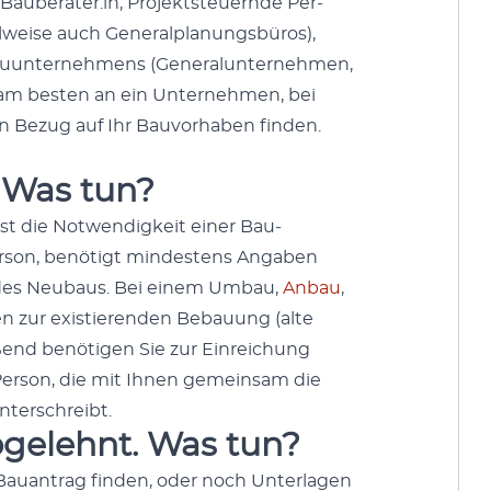
Bauberater:in, Pro­jek­t­s­teuernde Per­
l­weise auch Gen­er­alpla­nungs­büros),
au­un­ternehmens (Gen­er­alun­ternehmen,
h am besten an ein Unternehmen, bei
n Bezug auf Ihr Bau­vorhaben find­en.
 Was tun?
st die Notwendigkeit ein­er Bau­
er­son, benötigt min­destens Angaben
n des Neubaus. Bei einem Umbau,
Anbau
,
gen zur existieren­den Bebau­ung (alte
ßend benöti­gen Sie zur Ein­re­ichung
Per­son, die mit Ihnen gemein­sam die
nter­schreibt.
gelehnt. Was tun?
Bauantrag find­en, oder noch Unter­la­gen