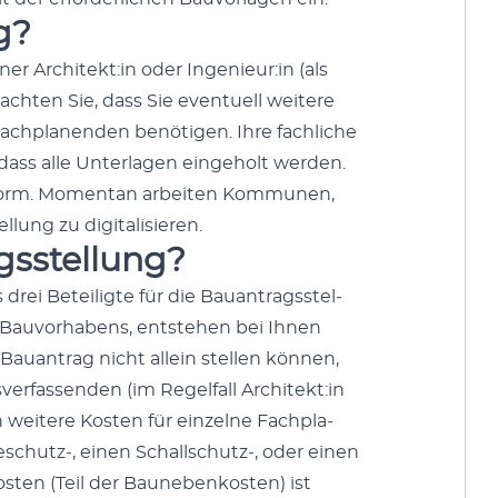
g?
r Architekt:in oder Ingenieur:in (als
cht­en Sie, dass Sie eventuell weit­ere
ch­pla­nen­den benöti­gen. Ihre fach­liche
ss alle Unter­la­gen einge­holt wer­den.
r Form. Momen­tan arbeit­en Kom­munen,
ung zu dig­i­tal­isieren.
gsstellung?
 drei Beteiligte für die Bauantragsstel­
s Bau­vorhabens, entste­hen bei Ihnen
Bauantrag nicht allein stellen kön­nen,
er­fassenden (im Regelfall Architekt:in
 weit­ere Kosten für einzelne Fach­pla­
eschutz‑, einen Schallschutz‑, oder einen
osten (Teil der Baunebenkosten) ist